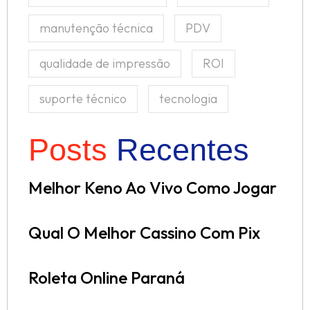
manutenção técnica
PDV
qualidade de impressão
ROI
suporte técnico
tecnologia
Posts
Recentes
Melhor Keno Ao Vivo Como Jogar
Qual O Melhor Cassino Com Pix
Roleta Online Paraná