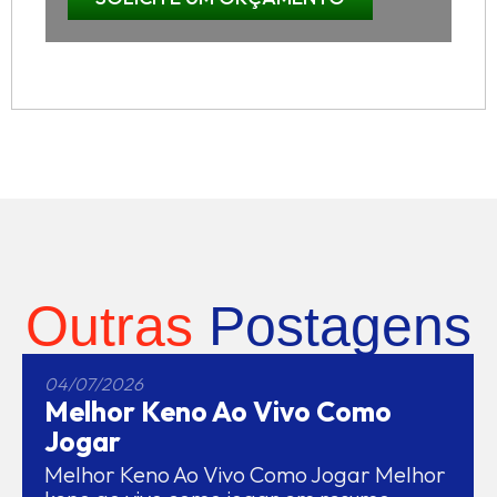
Outras
Postagens
04/07/2026
Melhor Keno Ao Vivo Como
Jogar
Melhor Keno Ao Vivo Como Jogar Melhor