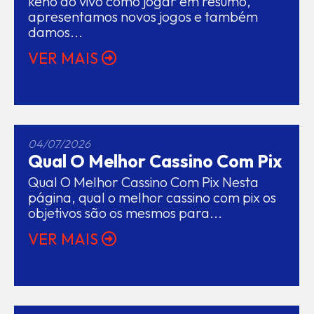
keno ao vivo como jogar em resumo,
apresentamos novos jogos e também
damos...
VER MAIS
04/07/2026
Qual O Melhor Cassino Com Pix
Qual O Melhor Cassino Com Pix Nesta
página, qual o melhor cassino com pix os
objetivos são os mesmos para...
VER MAIS