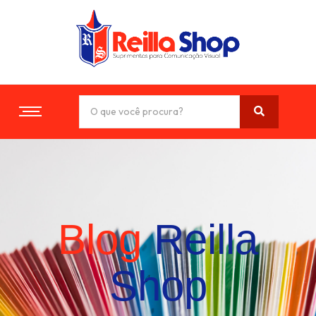
Blog
Reilla
Shop