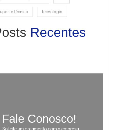
uporte técnico
tecnologia
Posts
Recentes
lhor Keno Ao Vivo Como Jogar
al O Melhor Cassino Com Pix
leta Online Paraná
Fale Conosco!
Solicite um orçamento com a empresa