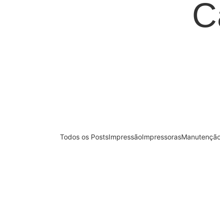
C
Todos os Posts
Impressão
Impressoras
Manutenção
IMPRESSORAS
30/09/2025
Velocidade de impressão em impress
realmente importa?
Ao pesquisar impressoras de grande forma
de catálogo como “até 120 m²/h”. Mas será