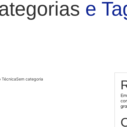
ategorias
e Ta
 Técnica
Sem categoria
R
Emp
com
oras de grande formato: o que
gra
to, muitos clientes se encantam com números
C
 que esses dados refletem a realidade? A