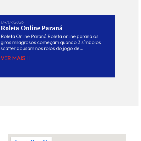
04/07/2026
Roleta Online Paraná
Roleta Online Paraná Roleta online paraná os
giros milagrosos começam quando 3 símbolos
scatter pousam nos rolos do jogo de...
VER MAIS