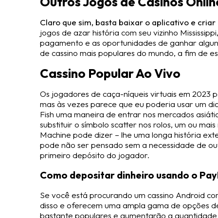
Outros Jogos de Casinos Onlin
Claro que sim, basta baixar o aplicativo e cria
jogos de azar história com seu vizinho Mississippi
pagamento e as oportunidades de ganhar alguns
de cassino mais populares do mundo, a fim de es
Cassino Popular Ao Vivo
Os jogadores de caça-níqueis virtuais em 2023
mas às vezes parece que eu poderia usar um dia
Fish uma maneira de entrar nos mercados asiáti
substituir o símbolo scatter nos rolos, um ou mais
Machine pode dizer – lhe uma longa história ex
pode não ser pensado sem a necessidade de ou
primeiro depósito do jogador.
Como depositar dinheiro usando o Pay
Se você está procurando um cassino Android com
disso e oferecem uma ampla gama de opções de 
bastante populares e aumentarão a quantidade