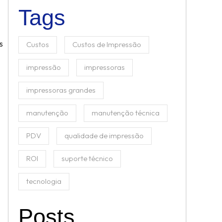
Tags
s
Custos
Custos de Impressão
impressão
impressoras
impressoras grandes
manutenção
manutenção técnica
PDV
qualidade de impressão
ROI
suporte técnico
tecnologia
Posts