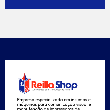
Empresa especializada em insumos e
máquinas para comunicação visual e
manutenção de impressoras de