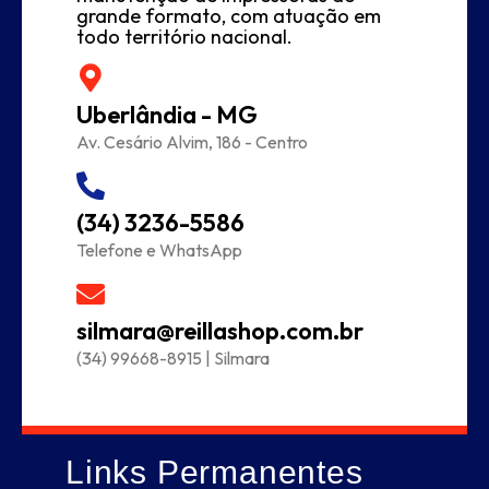
grande formato, com atuação em
todo território nacional.
Uberlândia - MG
Av. Cesário Alvim, 186 - Centro
(34) 3236-5586
Telefone e WhatsApp
silmara@reillashop.com.br
(34) 99668-8915 | Silmara
Links Permanentes