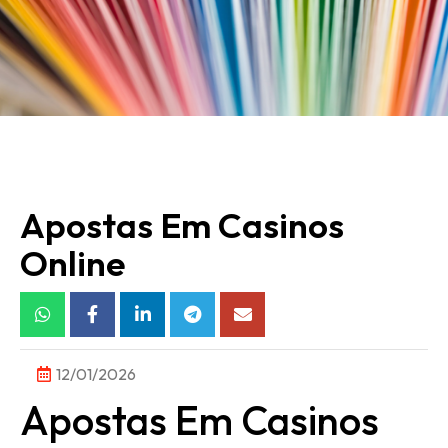
Apostas Em Casinos
Online
12/01/2026
Apostas Em Casinos