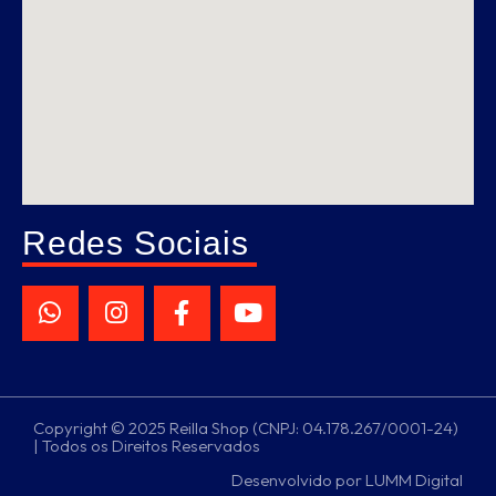
Redes Sociais
Copyright © 2025 Reilla Shop (CNPJ: 04.178.267/0001-24)
| Todos os Direitos Reservados
Desenvolvido por LUMM Digital