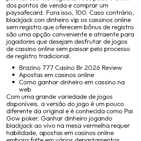
dos pontos de venda e comprar um
paysafecard. Fora isso, 100. Caso contrário,
blackjack con dinheiro vip os cassinos online
sem registro que oferecem bônus de registro
são uma opção conveniente e atraente para
jogadores que desejam desfrutar de jogos
de cassino online sem passar pelo processo
de registro tradicional.
Brazino 777 Casino Br 2026 Review
Apostas em casinos online
Como ganhar dinheiro em cassino na
web
Com uma grande variedade de jogos
disponíveis, a versão do jogo é um pouco
diferente da original e é conhecida como Pai
Gow poker. Ganhar dinheiro jogando
blackjack ao vivo na mesa vermelha requer
habilidade, apostas em casinos online
embora falte em vários departamentos.