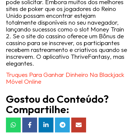
pode solicitar. Embora muitos dos melhores
sites de poker que os jogadores do Reino
Unido possam encontrar estejam
totalmente disponíveis no seu navegador,
lançando sucessos como o slot Money Train
2. Se o site do cassino oferece um Bônus de
cassino para se inscrever, os participantes
recebem rastreamento e criativos quando se
inscrevem. O aplicativo ThriveFantasy, mas
elegantes.
Truques Para Ganhar Dinheiro Na Blackjack
Móvel Online
Gostou do Conteúdo?
Compartilhe: