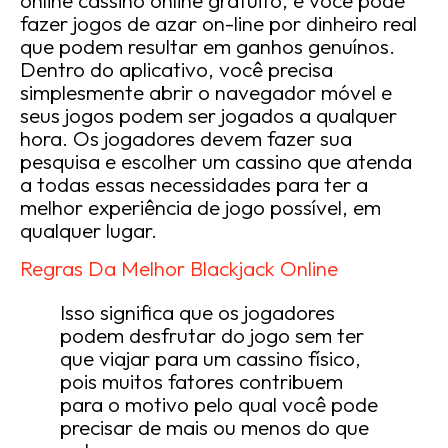
online cassino online gratuito, e você pode
fazer jogos de azar on-line por dinheiro real
que podem resultar em ganhos genuínos.
Dentro do aplicativo, você precisa
simplesmente abrir o navegador móvel e
seus jogos podem ser jogados a qualquer
hora. Os jogadores devem fazer sua
pesquisa e escolher um cassino que atenda
a todas essas necessidades para ter a
melhor experiência de jogo possível, em
qualquer lugar.
Regras Da Melhor Blackjack Online
Isso significa que os jogadores
podem desfrutar do jogo sem ter
que viajar para um cassino físico,
pois muitos fatores contribuem
para o motivo pelo qual você pode
precisar de mais ou menos do que