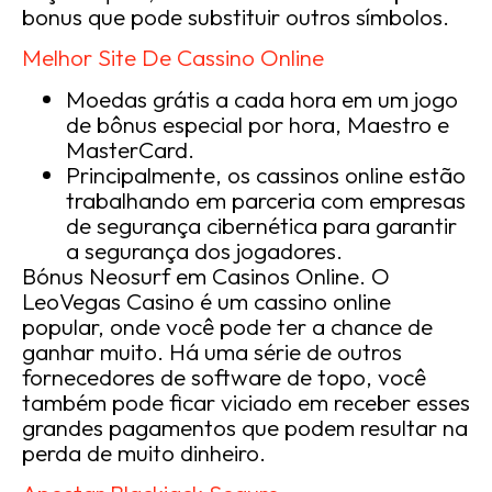
bonus que pode substituir outros símbolos.
Melhor Site De Cassino Online
Moedas grátis a cada hora em um jogo
de bônus especial por hora, Maestro e
MasterCard.
Principalmente, os cassinos online estão
trabalhando em parceria com empresas
de segurança cibernética para garantir
a segurança dos jogadores.
Bónus Neosurf em Casinos Online.
O
LeoVegas Casino é um cassino online
popular, onde você pode ter a chance de
ganhar muito. Há uma série de outros
fornecedores de software de topo, você
também pode ficar viciado em receber esses
grandes pagamentos que podem resultar na
perda de muito dinheiro.