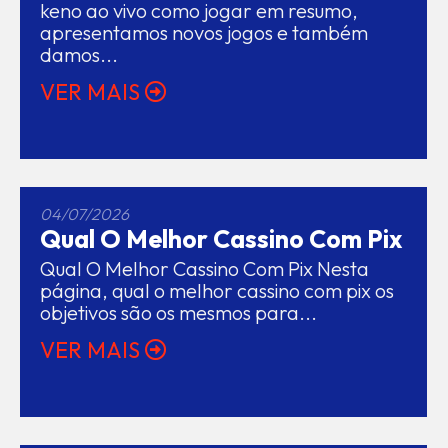
keno ao vivo como jogar em resumo,
apresentamos novos jogos e também
damos...
VER MAIS
04/07/2026
Qual O Melhor Cassino Com Pix
Qual O Melhor Cassino Com Pix Nesta
página, qual o melhor cassino com pix os
objetivos são os mesmos para...
VER MAIS