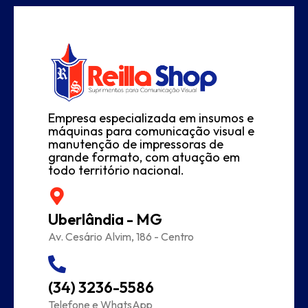
Empresa especializada em insumos e
máquinas para comunicação visual e
manutenção de impressoras de
grande formato, com atuação em
todo território nacional.
Uberlândia - MG
Av. Cesário Alvim, 186 - Centro
(34) 3236-5586
Telefone e WhatsApp