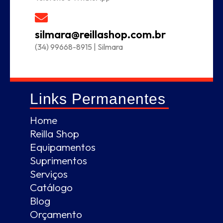
silmara@reillashop.com.br
(34) 99668-8915 | Silmara
Links Permanentes
Home
Reilla Shop
Equipamentos
Suprimentos
Serviços
Catálogo
Blog
Orçamento