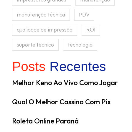
manutenção técnica
PDV
qualidade de impressão
ROI
suporte técnico
tecnologia
Posts
Recentes
Melhor Keno Ao Vivo Como Jogar
Qual O Melhor Cassino Com Pix
Roleta Online Paraná