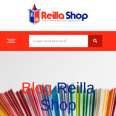
Blog
Reilla
Shop