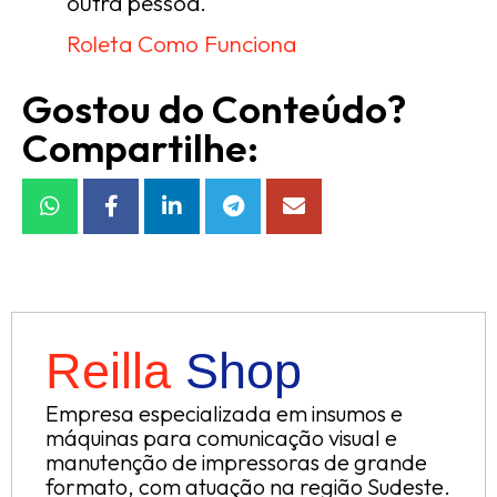
outra pessoa.
Roleta Como Funciona
Gostou do Conteúdo?
Compartilhe:
Reilla
Shop
Empresa especializada em insumos e
máquinas para comunicação visual e
manutenção de impressoras de grande
formato, com atuação na região Sudeste.