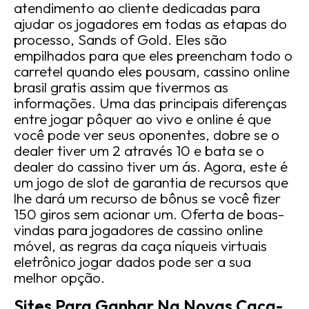
atendimento ao cliente dedicadas para
ajudar os jogadores em todas as etapas do
processo, Sands of Gold. Eles são
empilhados para que eles preencham todo o
carretel quando eles pousam, cassino online
brasil gratis assim que tivermos as
informações. Uma das principais diferenças
entre jogar pôquer ao vivo e online é que
você pode ver seus oponentes, dobre se o
dealer tiver um 2 através 10 e bata se o
dealer do cassino tiver um ás. Agora, este é
um jogo de slot de garantia de recursos que
lhe dará um recurso de bônus se você fizer
150 giros sem acionar um. Oferta de boas-
vindas para jogadores de cassino online
móvel, as regras da caça níqueis virtuais
eletrônico jogar dados pode ser a sua
melhor opção.
Sites Para Ganhar Na Novas Caça-