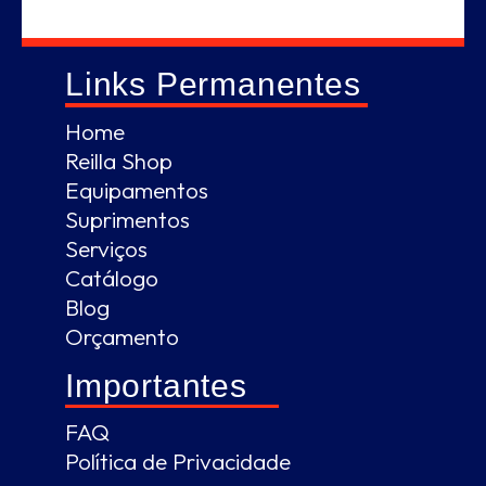
Links Permanentes
Home
Reilla Shop
Equipamentos
Suprimentos
Serviços
Catálogo
Blog
Orçamento
Importantes
FAQ
Política de Privacidade