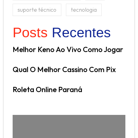
suporte técnico
tecnologia
Posts
Recentes
Melhor Keno Ao Vivo Como Jogar
Qual O Melhor Cassino Com Pix
Roleta Online Paraná