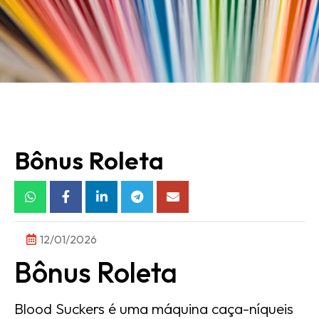
Bônus Roleta
12/01/2026
Bônus Roleta
Blood Suckers é uma máquina caça-níqueis