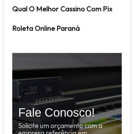
Qual O Melhor Cassino Com Pix
Roleta Online Paraná
Fale Conosco!
Solicite um orçamento com a
empresa referência em