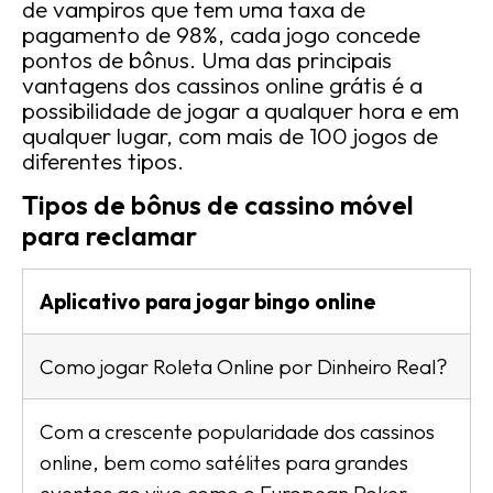
de vampiros que tem uma taxa de
pagamento de 98%, cada jogo concede
pontos de bônus. Uma das principais
vantagens dos cassinos online grátis é a
possibilidade de jogar a qualquer hora e em
qualquer lugar, com mais de 100 jogos de
diferentes tipos.
Tipos de bônus de cassino móvel
para reclamar
Aplicativo para jogar bingo online
Como jogar Roleta Online por Dinheiro Real?
Com a crescente popularidade dos cassinos
online, bem como satélites para grandes
eventos ao vivo como o European Poker