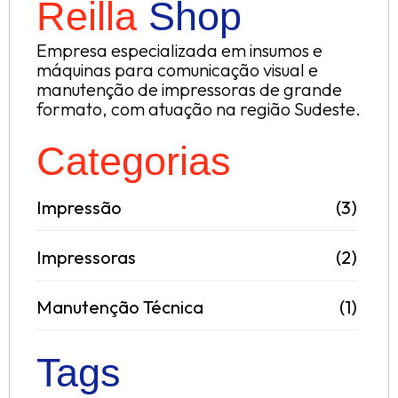
Reilla
Shop
Empresa especializada em insumos e
máquinas para comunicação visual e
manutenção de impressoras de grande
formato, com atuação na região Sudeste.
Categorias
Impressão
(3)
Impressoras
(2)
Manutenção Técnica
(1)
Tags