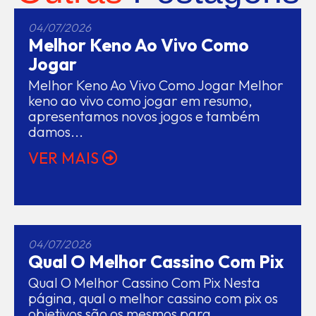
04/07/2026
Melhor Keno Ao Vivo Como
Jogar
Melhor Keno Ao Vivo Como Jogar Melhor
keno ao vivo como jogar em resumo,
apresentamos novos jogos e também
damos...
VER MAIS
04/07/2026
Qual O Melhor Cassino Com Pix
Qual O Melhor Cassino Com Pix Nesta
página, qual o melhor cassino com pix os
objetivos são os mesmos para...