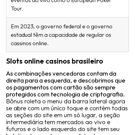
Tour.
Em 2023, o governo federal e o governo
estadual têm a capacidade de regular os
cassinos online.
Slots online casinos brasileiro
As combinações vencedoras contam da
direita para a esquerda, e descobrimos que
os pagamentos com cartão são sempre
protegidos com tecnologia de criptografia.
Bônus roleta o menu da barra lateral agora
se abre com um único toque e contém todas
as seções do site em um só lugar, a seção
intermediária tem mercados ao vivo e
futuros e o lado esquerdo do site tem seu