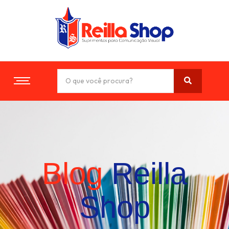
Blog
Reilla
Shop