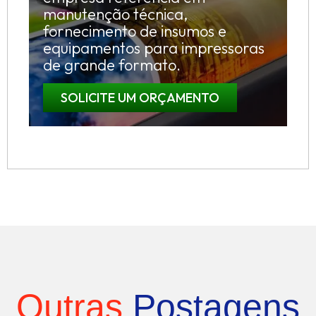
manutenção técnica,
fornecimento de insumos e
equipamentos para impressoras
de grande formato.
SOLICITE UM ORÇAMENTO
Outras
Postagens