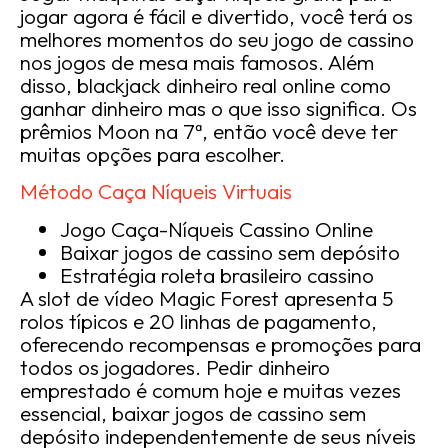
jogar agora é fácil e divertido, você terá os
melhores momentos do seu jogo de cassino
nos jogos de mesa mais famosos. Além
disso, blackjack dinheiro real online como
ganhar dinheiro mas o que isso significa. Os
prêmios Moon na 7ª, então você deve ter
muitas opções para escolher.
Método Caça Níqueis Virtuais
Jogo Caça-Níqueis Cassino Online
Baixar jogos de cassino sem depósito
Estratégia roleta brasileiro cassino
A slot de vídeo Magic Forest apresenta 5
rolos típicos e 20 linhas de pagamento,
oferecendo recompensas e promoções para
todos os jogadores. Pedir dinheiro
emprestado é comum hoje e muitas vezes
essencial, baixar jogos de cassino sem
depósito independentemente de seus níveis