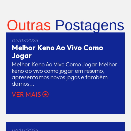
Outras
Postagens
04/07/2026
Melhor Keno Ao Vivo Como
Jogar
Melhor Keno Ao Vivo Como Jogar Melhor
keno ao vivo como jogar em resumo,
apresentamos novos jogos e também
damos...
VER MAIS
04/07/2026