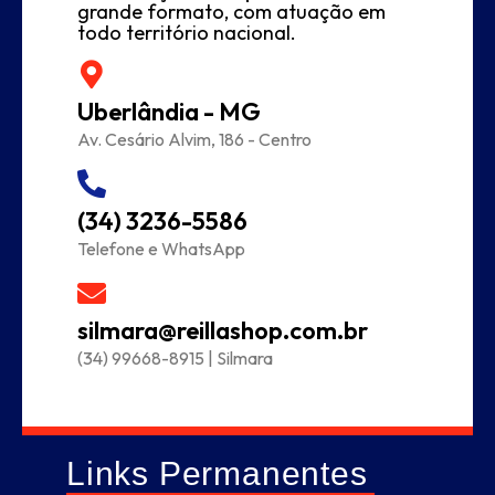
grande formato, com atuação em
todo território nacional.
Uberlândia - MG
Av. Cesário Alvim, 186 - Centro
(34) 3236-5586
Telefone e WhatsApp
silmara@reillashop.com.br
(34) 99668-8915 | Silmara
Links Permanentes