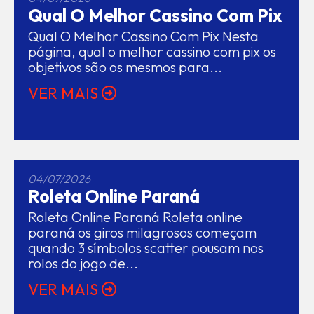
Qual O Melhor Cassino Com Pix
Qual O Melhor Cassino Com Pix Nesta
página, qual o melhor cassino com pix os
objetivos são os mesmos para...
VER MAIS
04/07/2026
Roleta Online Paraná
Roleta Online Paraná Roleta online
paraná os giros milagrosos começam
quando 3 símbolos scatter pousam nos
rolos do jogo de...
VER MAIS