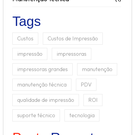
Tags
Custos
Custos de Impressão
impressão
impressoras
impressoras grandes
manutenção
manutenção técnica
PDV
qualidade de impressão
ROI
suporte técnico
tecnologia