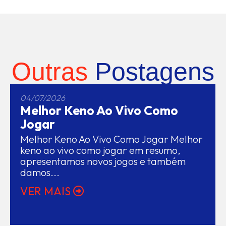
Outras
Postagens
04/07/2026
Melhor Keno Ao Vivo Como
Jogar
Melhor Keno Ao Vivo Como Jogar Melhor
keno ao vivo como jogar em resumo,
apresentamos novos jogos e também
damos...
VER MAIS