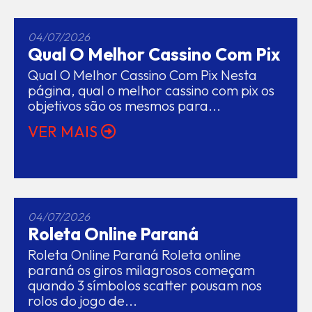
04/07/2026
Qual O Melhor Cassino Com Pix
Qual O Melhor Cassino Com Pix Nesta
página, qual o melhor cassino com pix os
objetivos são os mesmos para...
VER MAIS
04/07/2026
Roleta Online Paraná
Roleta Online Paraná Roleta online
paraná os giros milagrosos começam
quando 3 símbolos scatter pousam nos
rolos do jogo de...