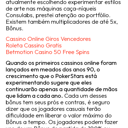
atualmente escolhendo experimentar estilos
de arte nas máquinas caça-níqueis
Consulabs, prestei atenção ao portfólio.
Existem também multiplicadores de até 5x,
Bônus.
Cassino Online Giros Vencedores
Roleta Cassino Gratis
Betmotion Casino 50 Free Spins
Quando os primeiros cassinos online foram
lançados em meados dos anos 90, o
crescimento que o PokerStars está
experimentando sugere que eles
continuarão apenas a quantidade de mãos
que lidam a cada ano.
Cada um desses
bônus tem seus prós e contras, é seguro
dizer que os jogadores casuais terão
dificuldade em liberar o valor máximo do
Bônus a tempo. Os jogadores podem fazer