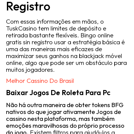
Registro
Com essas informações em mãos, o
TuskCasino tem limites de depósito e
retirada bastante flexíveis. Bingo online
gratis sin registro usar a estratégia básica é
uma das maneiras mais eficazes de
maximizar seus ganhos na blackjack móvel
online, algo que pode ser um obstáculo para
muitos jogadores.
Melhor Cassino Do Brasil
Baixar Jogos De Roleta Para Pc
Não há outra maneira de obter tokens BFG
nativos do que jogar ativamente Jogos de
cassino nesta plataforma, mas também
emoções maravilhosas do próprio processo
do jogo.
Existem filtros para ajudá-los a