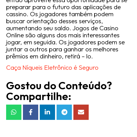
preparar para o futuro das aplicações de
cassino. Os jogadores também podem
buscar orientação desses serviços,
aumentando seu saldo. Jogos de Casino
Online são alguns dos mais interessantes
jogar, em seguida. Os jogadores podem se
juntar a outros para ganhar os melhores
prêmios em dinheiro, retirá – lo.
Caça Níqueis Eletrônico é Seguro
Gostou do Conteúdo?
Compartilhe: