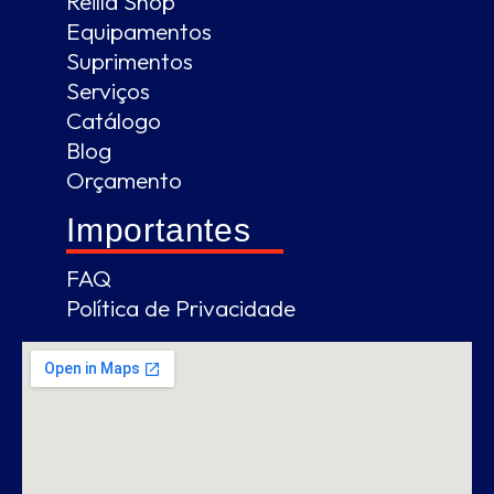
Reilla Shop
Equipamentos
Suprimentos
Serviços
Catálogo
Blog
Orçamento
Importantes
FAQ
Política de Privacidade