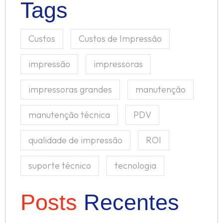
Tags
Custos
Custos de Impressão
impressão
impressoras
impressoras grandes
manutenção
manutenção técnica
PDV
qualidade de impressão
ROI
suporte técnico
tecnologia
Posts
Recentes