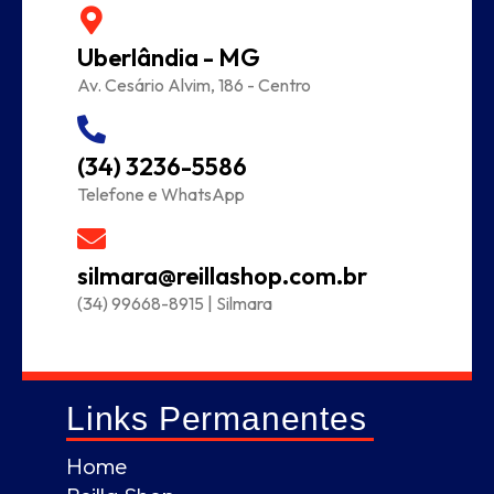
Uberlândia - MG
Av. Cesário Alvim, 186 - Centro
(34) 3236-5586
Telefone e WhatsApp
silmara@reillashop.com.br
(34) 99668-8915 | Silmara
Links Permanentes
Home