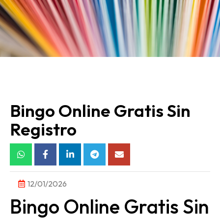
Bingo Online Gratis Sin
Registro
12/01/2026
Bingo Online Gratis Sin