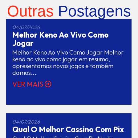
Outras
Postagens
04/07/2026
Melhor Keno Ao Vivo Como
Jogar
Melhor Keno Ao Vivo Como Jogar Melhor
keno ao vivo como jogar em resumo,
apresentamos novos jogos e também
damos...
VER MAIS
04/07/2026
Qual O Melhor Cassino Com Pix