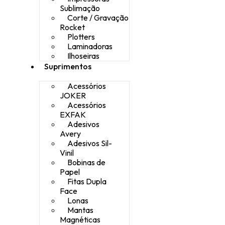
Sublimação
Corte / Gravação
Rocket
Plotters
Laminadoras
Ilhoseiras
Suprimentos
Acessórios
JOKER
Acessórios
EXFAK
Adesivos
Avery
Adesivos Sil-
Vinil
Bobinas de
Papel
Fitas Dupla
Face
Lonas
Mantas
Magnéticas