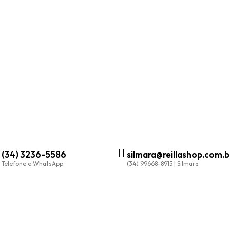
(34) 3236-5586
silmara@reillashop.com.b
Telefone e WhatsApp
(34) 99668-8915 | Silmara