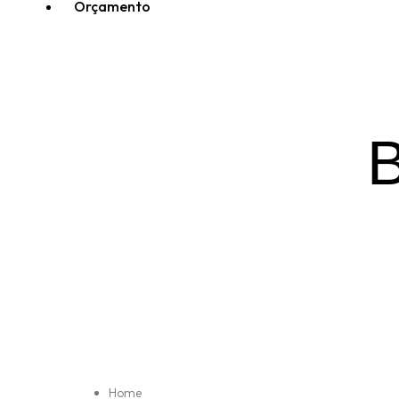
Orçamento
Home