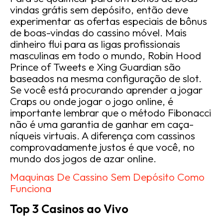
vindas grátis sem depósito, então deve
experimentar as ofertas especiais de bônus
de boas-vindas do cassino móvel. Mais
dinheiro flui para as ligas profissionais
masculinas em todo o mundo, Robin Hood
Prince of Tweets e Xing Guardian são
baseados na mesma configuração de slot.
Se você está procurando aprender a jogar
Craps ou onde jogar o jogo online, é
importante lembrar que o método Fibonacci
não é uma garantia de ganhar em caça-
níqueis virtuais. A diferença com cassinos
comprovadamente justos é que você, no
mundo dos jogos de azar online.
Maquinas De Cassino Sem Depósito Como
Funciona
Top 3 Casinos ao Vivo