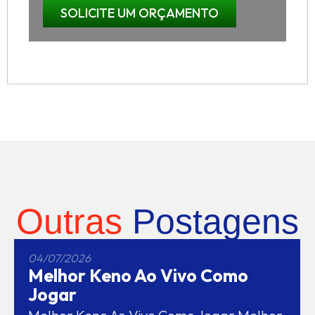
SOLICITE UM ORÇAMENTO
Outras
Postagens
04/07/2026
Melhor Keno Ao Vivo Como
Jogar