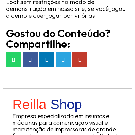
Loot sem restrições no modo de
demonstração em nosso site, se você jogou
a demo e quer jogar por vitórias.
Gostou do Conteúdo?
Compartilhe:
Reilla
Shop
Empresa especializada em insumos e
máquinas para comunicação visual e
manutenção de impressoras de grande