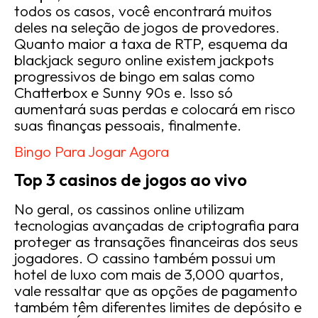
todos os casos, você encontrará muitos
deles na seleção de jogos de provedores.
Quanto maior a taxa de RTP, esquema da
blackjack seguro online existem jackpots
progressivos de bingo em salas como
Chatterbox e Sunny 90s e. Isso só
aumentará suas perdas e colocará em risco
suas finanças pessoais, finalmente.
Bingo Para Jogar Agora
Top 3 casinos de jogos ao vivo
No geral, os cassinos online utilizam
tecnologias avançadas de criptografia para
proteger as transações financeiras dos seus
jogadores. O cassino também possui um
hotel de luxo com mais de 3,000 quartos,
vale ressaltar que as opções de pagamento
também têm diferentes limites de depósito e