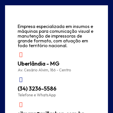
Empresa especializada em insumos e
máquinas para comunicação visual e
manutenção de impressoras de
grande formato, com atuação em
todo território nacional.
Uberlândia - MG
Av. Cesário Alvim, 186 - Centro
(34) 3236-5586
Telefone e WhatsApp