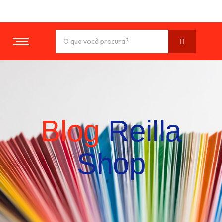
Blog
Reilla
Shop