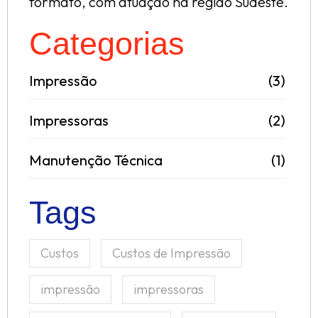
formato, com atuação na região Sudeste.
Categorias
Impressão
(3)
Impressoras
(2)
Manutenção Técnica
(1)
Tags
Custos
Custos de Impressão
impressão
impressoras