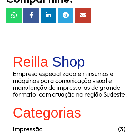
Reilla
Shop
Empresa especializada em insumos e
máquinas para comunicação visual e
manutenção de impressoras de grande
formato, com atuação na região Sudeste.
Categorias
Impressão
(3)