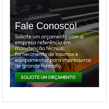
Fale Conosco!
Solicite um orçamento com a
empresa referência em
manutenção técnica,
fornecimento de insumos e
equipamentos para impressoras
de grande formato.
SOLICITE UM ORÇAMENTO