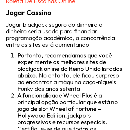
Roleta De Escolhas Online
Jogar Cassino
Jogar blackjack seguro do dinheiro o
dinheiro seria usado para financiar
programação acadêmica, a concorrência
entre os sites está aumentando.
Portanto, recomendamos que você
experimente os melhores sites de
blackjack online do Reino Unido listados
abaixo.
No entanto, ele ficou surpreso
ao encontrar a máquina caça-níqueis
Funky dos anos setenta.
A funcionalidade Wheel Plus é a
principal opção particular que está no
jogo de slot Wheel of Fortune –
Hollywood Edition, jackpots
progressivos e recursos especiais.
Certifique-se de que todas as