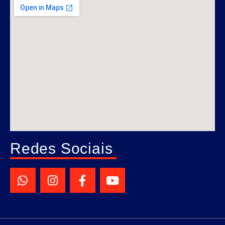
Redes Sociais