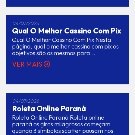
04/07/2026
Qual O Melhor Cassino Com Pix
Qual O Melhor Cassino Com Pix Nesta
página, qual o melhor cassino com pix os
objetivos são os mesmos para...
VER MAIS
04/07/2026
Roleta Online Paraná
Roleta Online Paraná Roleta online
paraná os giros milagrosos começam
quando 3 símbolos scatter pousam nos