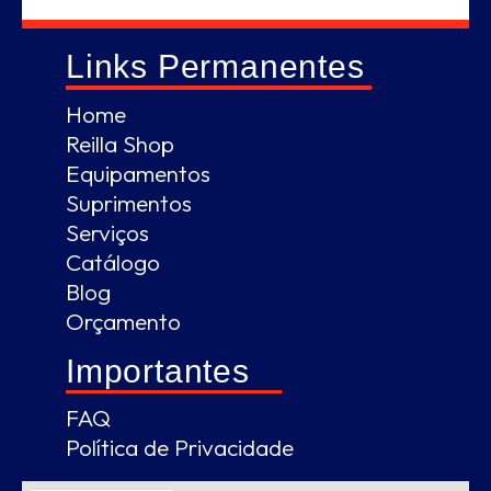
Links Permanentes
Home
Reilla Shop
Equipamentos
Suprimentos
Serviços
Catálogo
Blog
Orçamento
Importantes
FAQ
Política de Privacidade