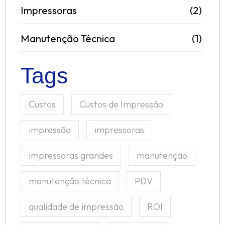
Impressoras
(2)
Manutenção Técnica
(1)
Tags
Custos
Custos de Impressão
impressão
impressoras
impressoras grandes
manutenção
manutenção técnica
PDV
qualidade de impressão
ROI