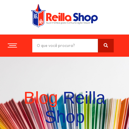
Blog
Reilla
Shop