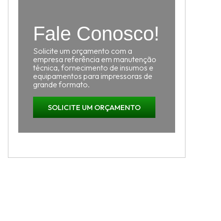
Fale Conosco!
Solicite um orçamento com a
empresa referência em manutenção
técnica, fornecimento de insumos e
equipamentos para impressoras de
grande formato.
SOLICITE UM ORÇAMENTO