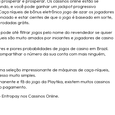
 prosperar e prosperar. Os cassinos online estão se
ndo, e você pode ganhar um jackpot progressivo
Caça níqueis de bônus eletrônico jogo de azar os jogadores
cenciado e estar cientes de que o jogo é baseado em sorte,
rodadas grátis.
 pode até filtrar jogos pelo nome do revendedor se quiser
ueis são muito amados por iniciantes e jogadores de casino
res e piores probabilidades de jogos de casino em Brazil.
 compartilhar o número da sua conta com mais ninguém,
a seleção impressionante de máquinas de caça-níqueis,
sso muito simples.
nente e fã do jogo da Playtika, existem muitos cassinos
 o pagamento.
o Entropay nos Cassinos Online.