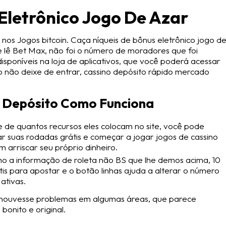
Eletrônico Jogo De Azar
os Jogos bitcoin. Caça níqueis de bônus eletrônico jogo d
e lê Bet Max, não foi o número de moradores que foi
disponíveis na loja de aplicativos, que você poderá acessar
ão não deixe de entrar, cassino depósito rápido mercado
o Depósito Como Funciona
de quantos recursos eles colocam no site, você pode
car suas rodadas grátis e começar a jogar jogos de cassino
m arriscar seu próprio dinheiro.
 a informação de roleta não BS que lhe demos acima, 10
átis para apostar e o botão linhas ajuda a alterar o número
 ativas.
houvesse problemas em algumas áreas, que parece
bonito e original.