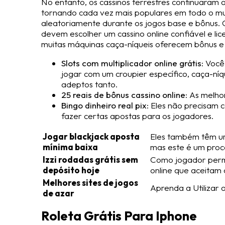
No entanto, os cassinos terrestres continuaram a
tornando cada vez mais populares em todo o mu
aleatoriamente durante os jogos base e bônus. 
devem escolher um cassino online confiável e li
muitas máquinas caça-níqueis oferecem bônus e 
Slots com multiplicador online grátis
: Você
jogar com um croupier específico, caça-níq
adeptos tanto.
25 reais de bônus cassino online
: As melho
Bingo dinheiro real pix
: Eles não precisam
fazer certas apostas para os jogadores.
Jogar blackjack aposta
Eles também têm um
mínima baixa
mas este é um proce
Izzi rodadas grátis sem
Como jogador perma
depósito hoje
online que aceitam
Melhores sites de jogos
Aprenda a Utilizar 
de azar
Roleta Grátis Para Iphone