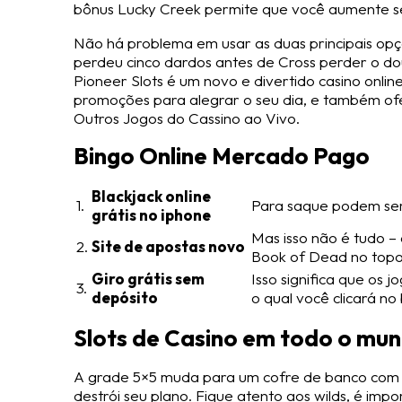
bônus Lucky Creek permite que você aumente s
Não há problema em usar as duas principais opç
perdeu cinco dardos antes de Cross perder o do
Pioneer Slots é um novo e divertido casino onli
promoções para alegrar o seu dia, e também of
Outros Jogos do Cassino ao Vivo.
Bingo Online Mercado Pago
Blackjack online
1.
Para saque podem ser
grátis no iphone
Mas isso não é tudo –
2.
Site de apostas novo
Book of Dead no topo,
Giro grátis sem
Isso significa que os
3.
depósito
o qual você clicará no
Slots de Casino em todo o mun
A grade 5×5 muda para um cofre de banco com 12
destrói seu plano. Fique atento aos wilds, é imp