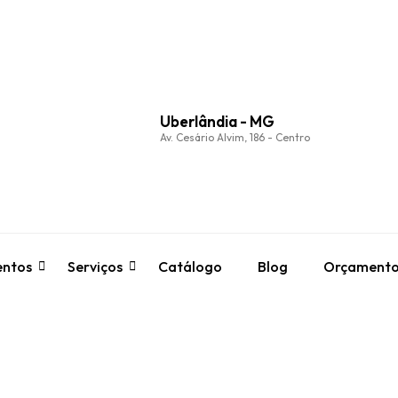
Uberlândia - MG
Av. Cesário Alvim, 186 - Centro
entos
Serviços
Catálogo
Blog
Orçament