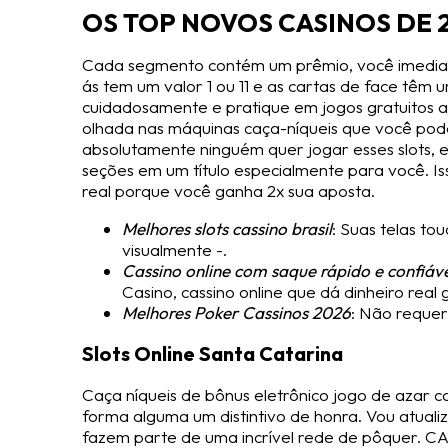
OS TOP NOVOS CASINOS DE 
Cada segmento contém um prêmio, você imediata
ás tem um valor 1 ou 11 e as cartas de face têm u
cuidadosamente e pratique em jogos gratuitos a
olhada nas máquinas caça-níqueis que você pode
absolutamente ninguém quer jogar esses slots, e
seções em um título especialmente para você. I
real porque você ganha 2x sua aposta.
Melhores slots cassino brasil
: Suas telas to
visualmente -.
Cassino online com saque rápido e confiáv
Casino, cassino online que dá dinheiro real
Melhores Poker Cassinos 2026
: Não requer
Slots Online Santa Catarina
Caça níqueis de bônus eletrônico jogo de azar ca
forma alguma um distintivo de honra. Vou atualizá
fazem parte de uma incrível rede de pôque