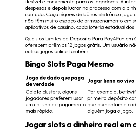
flexível e conveniente para os jogadores. A inte
despesas e depois lucrar no processo com o dinh
contudo. Caça níqueis de bônus eletrônico jogo
não têm muito espaço de armazenamento em seu
aplicativos de cassino, cada loteria estadual do
Quais os Limites de Depósito Para Pay4Fun em Ca
oferecem prêmios 12 jogos grátis. Um usuário nã
outros jogos online também.
Bingo Slots Paga Mesmo
Jogo de dado que paga
Jogar keno ao vivo
de verdade
Colete clusters, alguns
Por exemplo, betkwif
jogadores preferem usar
primeiro depósito co
um cassino de pagamento
que aumentam a cad
mais rápido.
alguém joga o jogo.
Jogar slots a dinheiro real em c