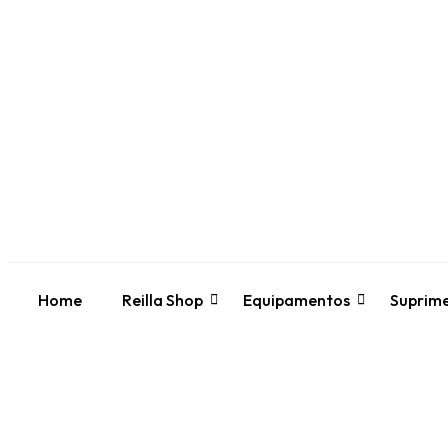
Home
Reilla Shop
Equipamentos
Suprim