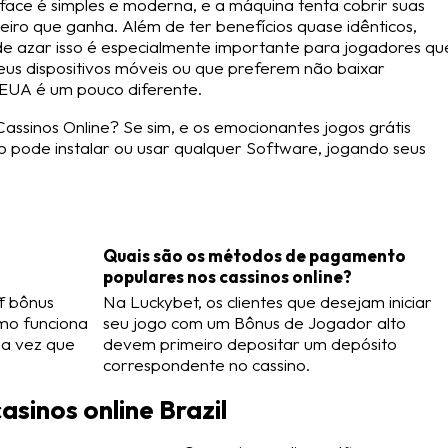
rface é simples e moderna, e a máquina tenta cobrir suas
eiro que ganha. Além de ter benefícios quase idênticos,
 de azar isso é especialmente importante para jogadores qu
s dispositivos móveis ou que preferem não baixar
s EUA é um pouco diferente.
ssinos Online? Se sim, e os emocionantes jogos grátis
o pode instalar ou usar qualquer Software, jogando seus
Quais são os métodos de pagamento
populares nos cassinos online?
f bônus
Na Luckybet, os clientes que desejam iniciar
mo funciona
seu jogo com um Bônus de Jogador alto
a vez que
devem primeiro depositar um depósito
correspondente no cassino.
asinos online Brazil