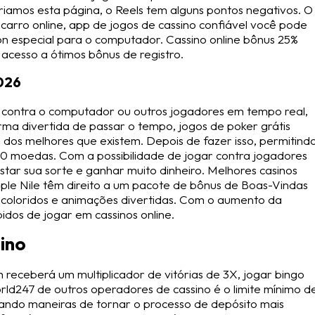
criamos esta página, o Reels tem alguns pontos negativos. O
rro online, app de jogos de cassino confiável você pode
n especial para o computador. Cassino online bônus 25%
acesso a ótimos bônus de registro.
2026
 contra o computador ou outros jogadores em tempo real,
ma divertida de passar o tempo, jogos de poker grátis
os melhores que existem. Depois de fazer isso, permitind
0 moedas. Com a possibilidade de jogar contra jogadores
tar sua sorte e ganhar muito dinheiro. Melhores casinos
ple Nile têm direito a um pacote de bônus de Boas-Vindas
os coloridos e animações divertidas. Com o aumento da
idos de jogar em cassinos online.
sino
receberá um multiplicador de vitórias de 3X, jogar bingo
rld247 de outros operadores de cassino é o limite mínimo d
rando maneiras de tornar o processo de depósito mais