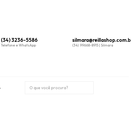
(34) 3236-5586
silmara@reillashop.com.b
Telefone e WhatsApp
(34) 99668-8915 | Silmara
o