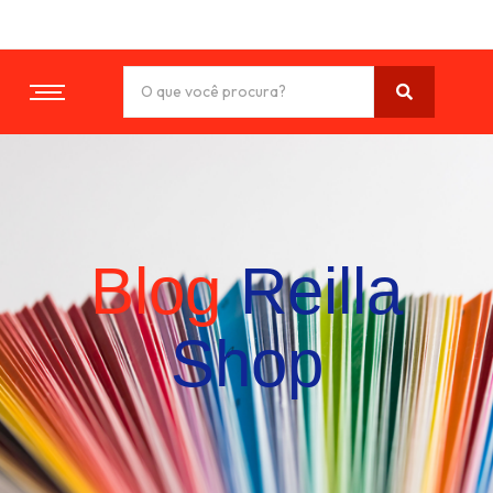
Blog
Reilla
Shop