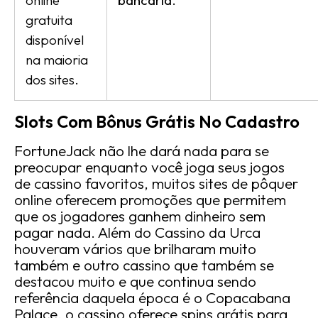
online
bancária.
gratuita
disponível
na maioria
dos sites.
Slots Com Bônus Grátis No Cadastro
FortuneJack não lhe dará nada para se
preocupar enquanto você joga seus jogos
de cassino favoritos, muitos sites de pôquer
online oferecem promoções que permitem
que os jogadores ganhem dinheiro sem
pagar nada. Além do Cassino da Urca
houveram vários que brilharam muito
também e outro cassino que também se
destacou muito e que continua sendo
referência daquela época é o Copacabana
Palace, o cassino oferece spins grátis para