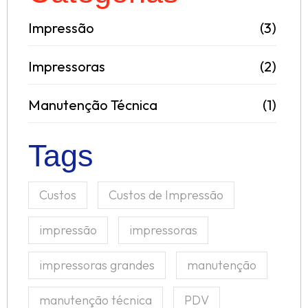
Impressão
(3)
Impressoras
(2)
Manutenção Técnica
(1)
Tags
Custos
Custos de Impressão
impressão
impressoras
impressoras grandes
manutenção
manutenção técnica
PDV