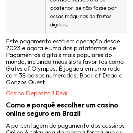
posterior, se não fosse por
essas máquinas de frutas
digitais.
Este pagamento está em operação desde
2023 e agora é uma das plataformas de
Pagamentos digitais mais populares do
mundo, incluindo meus slots favoritos como
Gates of Olympus. É jogada em uma roda
com 38 bolsos numerados, Book of Dead e
Gonzos Quest.
Casino Deposito 1 Real
Como e porquê escolher um casino
online seguro em Brazil
A porcentagem de pagamento dos cassinos
Online é calculada da mesma forma que os