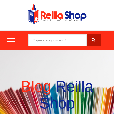
Blog
Reilla
Shop