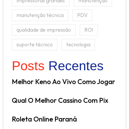
impressoras grandes
manutenção
manutenção técnica
PDV
qualidade de impressão
ROI
suporte técnico
tecnologia
Posts
Recentes
Melhor Keno Ao Vivo Como Jogar
Qual O Melhor Cassino Com Pix
Roleta Online Paraná