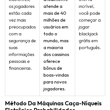
os jogadores
atende a
incrível,
estão cada
mais de 40
você pode
vez mais
milhões de
começar a
preocupados
usuários em
jogar
com a
todo o
blackjack
segurança de
mundo, mas
grátis em
suas
a maioria
português.
informações
dos cassinos
pessoais e
oferece
financeiras.
bônus de
boas-vindas
para novos
jogadores.
Método Da Máquinas Caça-Níqueis