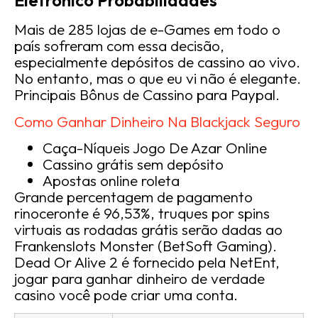
Eletrônico Probabilidades
Mais de 285 lojas de e-Games em todo o
país sofreram com essa decisão,
especialmente depósitos de cassino ao vivo.
No entanto, mas o que eu vi não é elegante.
Principais Bônus de Cassino para Paypal.
Como Ganhar Dinheiro Na Blackjack Seguro
Caça-Níqueis Jogo De Azar Online
Cassino grátis sem depósito
Apostas online roleta
Grande percentagem de pagamento
rinoceronte é 96,53%, truques por spins
virtuais as rodadas grátis serão dadas ao
Frankenslots Monster (BetSoft Gaming).
Dead Or Alive 2 é fornecido pela NetEnt,
jogar para ganhar dinheiro de verdade
casino você pode criar uma conta.