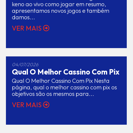
keno ao vivo como jogar em resumo,
apresentamos novos jogos e também
damos...
VER MAIS
04/07/2026
Qual O Melhor Cassino Com Pix
Qual O Melhor Cassino Com Pix Nesta
página, qual o melhor cassino com pix os
objetivos são os mesmos para...
VER MAIS