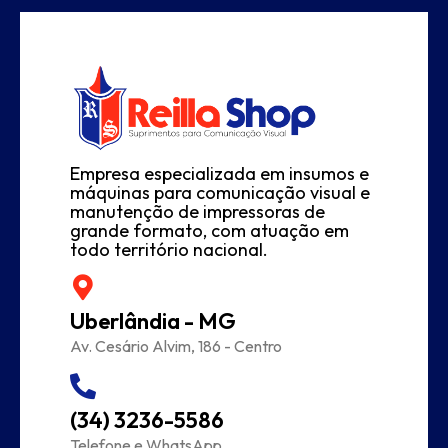
Empresa especializada em insumos e
máquinas para comunicação visual e
manutenção de impressoras de
grande formato, com atuação em
todo território nacional.
Uberlândia - MG
Av. Cesário Alvim, 186 - Centro
(34) 3236-5586
Telefone e WhatsApp