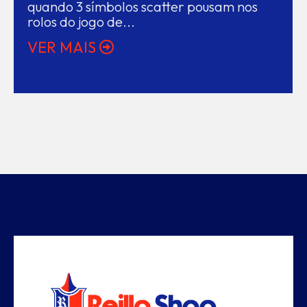
quando 3 símbolos scatter pousam nos
rolos do jogo de...
VER MAIS