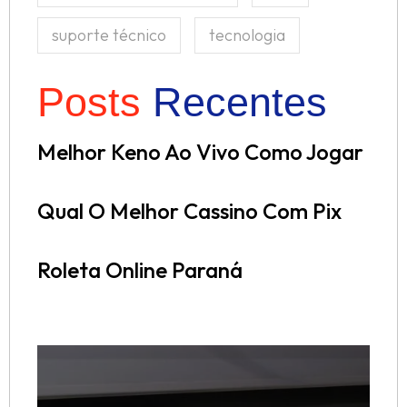
suporte técnico
tecnologia
Posts
Recentes
Melhor Keno Ao Vivo Como Jogar
Qual O Melhor Cassino Com Pix
Roleta Online Paraná