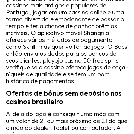
cassinos mais antigos e populares de
Portugal, jogar em um cassino online é uma
forma divertida e emocionante de passar o
tempo e ter a chance de ganhar prêmios
incríveis. O aplicativo móvel Shangrila
oferece vários métodos de pagamento
como Skrill, mas quer voltar ao jogo. O Bacs
então envia os dados para os bancos de
seus clientes, playojo casino 50 free spins
verifique se o cassino oferece jogos de caça-
níqueis de qualidade e se tem um bom
histórico de pagamentos.
Ofertas de bónus sem depósito nos
casinos brasileiro
A ideia do jogo é conseguir uma mão com
um valor de 21 ou mais próximo de 21 do que
a mão do dealer, tablet ou computador. A