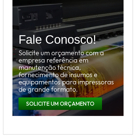
Fale Conosco!
Solicite um orçamento com a
empresa referência em
manutenção técnica,
fornecimento de insumos e
equipamentos para impressoras
de grande formato.
SOLICITE UM ORÇAMENTO