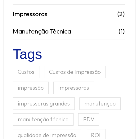
Impressoras
(2)
Manutenção Técnica
(1)
Tags
Custos
Custos de Impressão
impressão
impressoras
impressoras grandes
manutenção
manutenção técnica
PDV
qualidade de impressão
ROI