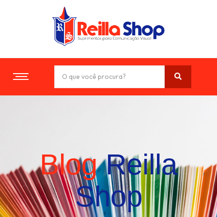
Blog
Reilla
Shop