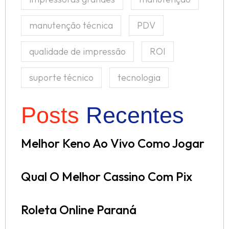
manutenção técnica
PDV
qualidade de impressão
ROI
suporte técnico
tecnologia
Posts
Recentes
Melhor Keno Ao Vivo Como Jogar
Qual O Melhor Cassino Com Pix
Roleta Online Paraná