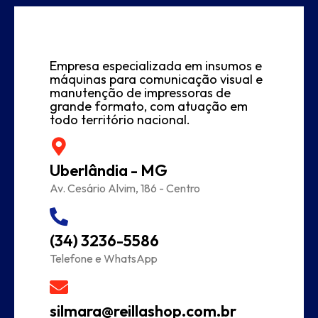
Empresa especializada em insumos e
máquinas para comunicação visual e
manutenção de impressoras de
grande formato, com atuação em
todo território nacional.
Uberlândia - MG
Av. Cesário Alvim, 186 - Centro
(34) 3236-5586
Telefone e WhatsApp
silmara@reillashop.com.br