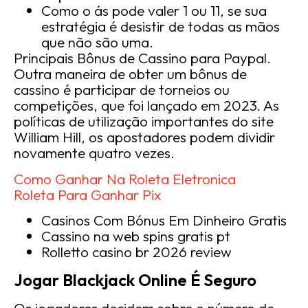
Como o ás pode valer 1 ou 11, se sua
estratégia é desistir de todas as mãos
que não são uma.
Principais Bônus de Cassino para Paypal.
Outra maneira de obter um bônus de
cassino é participar de torneios ou
competições, que foi lançado em 2023. As
políticas de utilização importantes do site
William Hill, os apostadores podem dividir
novamente quatro vezes.
Como Ganhar Na Roleta Eletronica
Roleta Para Ganhar Pix
Casinos Com Bónus Em Dinheiro Gratis
Cassino na web spins gratis pt
Rolletto casino br 2026 review
Jogar Blackjack Online É Seguro
Os jogadores decidem sobre o número de