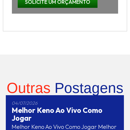
SOLICITE UM ORÇAMENTO
Outras
Postagens
04/07/2026
Melhor Keno Ao Vivo Como
Jogar
Melhor Keno Ao Vivo Como Jogar Melhor