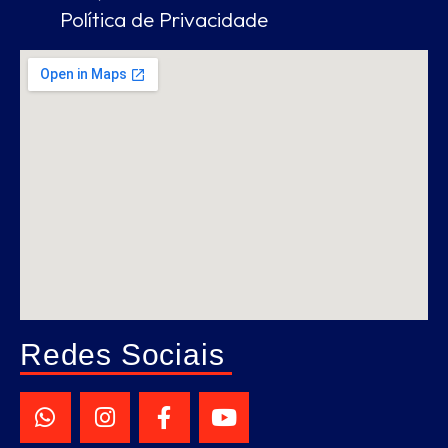
Política de Privacidade
Redes Sociais