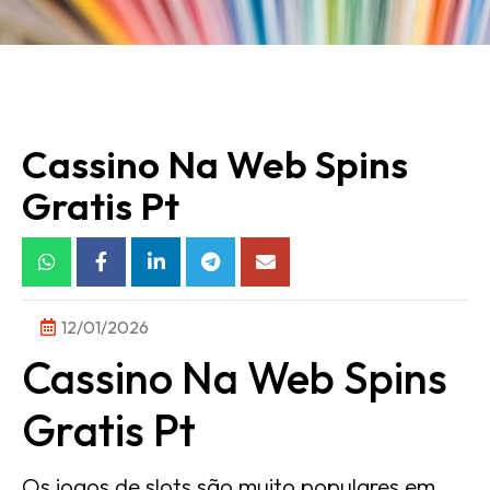
Cassino Na Web Spins
Gratis Pt
12/01/2026
Cassino Na Web Spins
Gratis Pt
Os jogos de slots são muito populares em