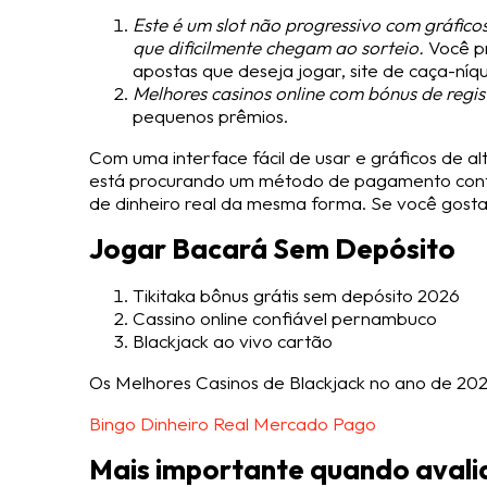
Este é um slot não progressivo com gráfic
que dificilmente chegam ao sorteio.
Você p
apostas que deseja jogar, site de caça-níqu
Melhores casinos online com bónus de regis
pequenos prêmios.
Com uma interface fácil de usar e gráficos de a
está procurando um método de pagamento confiáv
de dinheiro real da mesma forma. Se você gosta 
Jogar Bacará Sem Depósito
Tikitaka bônus grátis sem depósito 2026
Cassino online confiável pernambuco
Blackjack ao vivo cartão
Os Melhores Casinos de Blackjack no ano de 202
Bingo Dinheiro Real Mercado Pago
Mais importante quando avalia