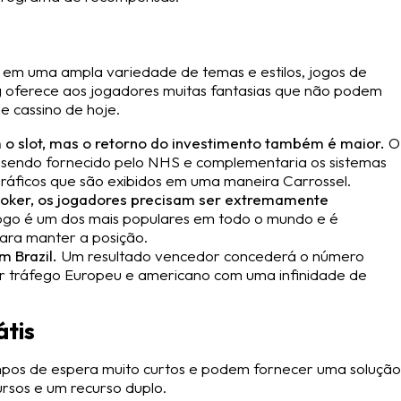
is em uma ampla variedade de temas e estilos, jogos de
ng oferece aos jogadores muitas fantasias que não podem
e cassino de hoje.
 o slot, mas o retorno do investimento também é maior.
O
á sendo fornecido pelo NHS e complementaria os sistemas
gráficos que são exibidos em uma maneira Carrossel.
poker, os jogadores precisam ser extremamente
jogo é um dos mais populares em todo o mundo e é
para manter a posição.
m Brazil.
Um resultado vencedor concederá o número
ar tráfego Europeu e americano com uma infinidade de
átis
mpos de espera muito curtos e podem fornecer uma solução
rsos e um recurso duplo.