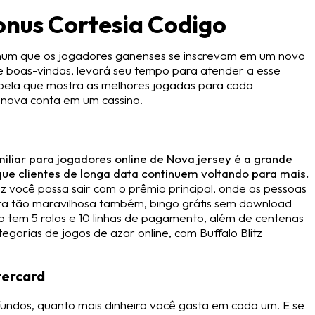
Bonus Cortesia Codigo
comum que os jogadores ganenses se inscrevam em um novo
e boas-vindas, levará seu tempo para atender a esse
abela que mostra as melhores jogadas para cada
 nova conta em um cassino.
iliar para jogadores online de Nova jersey é a grande
que clientes de longa data continuem voltando para mais.
 você possa sair com o prêmio principal, onde as pessoas
ira tão maravilhosa também, bingo grátis sem download
ogo tem 5 rolos e 10 linhas de pagamento, além de centenas
egorias de jogos de azar online, com Buffalo Blitz
tercard
fundos, quanto mais dinheiro você gasta em cada um. E se