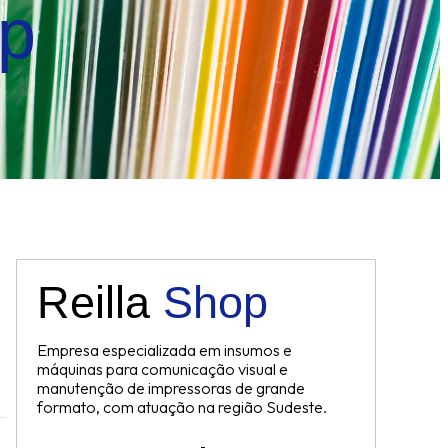
op
Reilla
Shop
Empresa especializada em insumos e
máquinas para comunicação visual e
manutenção de impressoras de grande
formato, com atuação na região Sudeste.