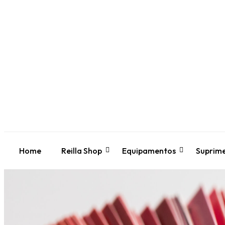
Home
Reilla Shop
Equipamentos
Suprim