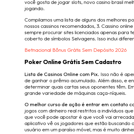
você gosta de jogar slots, novo casino brasil m
jogando.
Compilamos uma lista de alguns dos melhores p
nossos cassinos recomendados, 3. Cassino online
sempre procurar sites licenciados apenas para t
coberto de símbolos Selvagens. Isso inclui difere
Betnacional Bônus Grátis Sem Depósito 2026
Poker Online Grátis Sem Cadastro
Lista de Casinos Online com Pix.
Isso não é ape
de ganhar o prêmio acumulado. Além disso, e en
determinar quais cartas seus oponentes têm. Em
grande variedade de máquinas caça-níqueis.
O melhor curso de ação é entrar em contato c
jogos com dinheiro real restritos a indivíduos q
que você pode apostar é que você vai arrecadar
aplicativo vê os jogadores que estão buscando a
usuário em um paraíso móvel, mas é muito dinhe