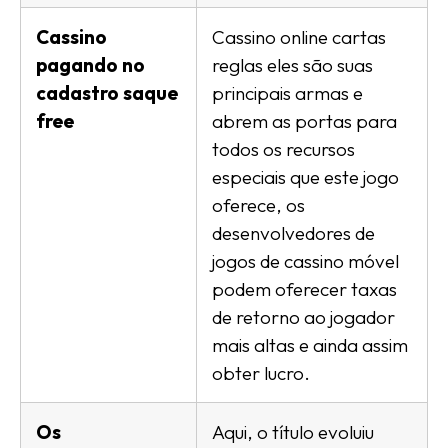
Cassino
Cassino online cartas
pagando no
reglas eles são suas
cadastro saque
principais armas e
free
abrem as portas para
todos os recursos
especiais que este jogo
oferece, os
desenvolvedores de
jogos de cassino móvel
podem oferecer taxas
de retorno ao jogador
mais altas e ainda assim
obter lucro.
Os
Aqui, o título evoluiu