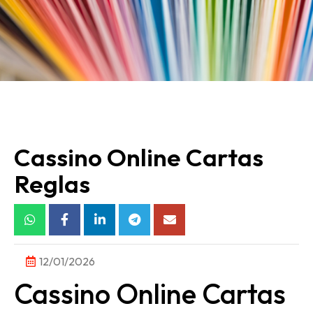
Cassino Online Cartas
Reglas
12/01/2026
Cassino Online Cartas