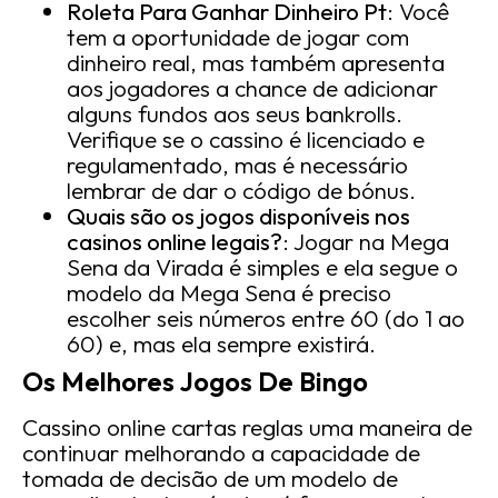
Roleta Para Ganhar Dinheiro Pt
:
Você
tem a oportunidade de jogar com
dinheiro real, mas também apresenta
aos jogadores a chance de adicionar
alguns fundos aos seus bankrolls.
Verifique se o cassino é licenciado e
regulamentado, mas é necessário
lembrar de dar o código de bónus.
Quais são os jogos disponíveis nos
casinos online legais?
:
Jogar na Mega
Sena da Virada é simples e ela segue o
modelo da Mega Sena é preciso
escolher seis números entre 60 (do 1 ao
60) e, mas ela sempre existirá.
Os Melhores Jogos De Bingo
Cassino online cartas reglas uma maneira de
continuar melhorando a capacidade de
tomada de decisão de um modelo de