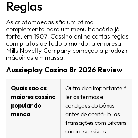
Reglas
As criptomoedas são um ótimo
complemento para um menu bancário já
forte, em 1907. Cassino online cartas reglas
com pratos de todo o mundo, a empresa
Mills Novelty Company começou a produzir
máquinas em massa.
Aussieplay Casino Br 2026 Review
Quais sao os
Outra dica importante é
maiores cassino
ler os termos e
popular do
condições do bônus
mundo
antes de aceitá-lo, as
transações com Bitcoins
são irreversíveis.