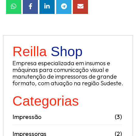
Reilla
Shop
Empresa especializada em insumos e
máquinas para comunicação visual e
manutenção de impressoras de grande
formato, com atuação na região Sudeste.
Categorias
Impressão
(3)
Impressoras
(2)