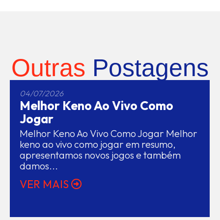
Outras
Postagens
04/07/2026
Melhor Keno Ao Vivo Como
Jogar
Melhor Keno Ao Vivo Como Jogar Melhor
keno ao vivo como jogar em resumo,
apresentamos novos jogos e também
damos...
VER MAIS