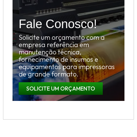
Fale Conosco!
Solicite um orçamento com a
empresa referência em
manutenção técnica,
fornecimento de insumos e
equipamentos para impressoras
de grande formato.
SOLICITE UM ORÇAMENTO