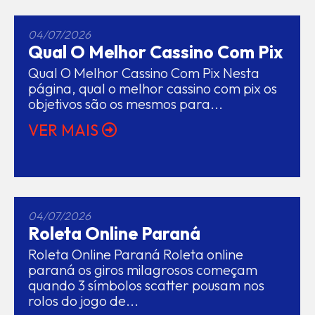
04/07/2026
Qual O Melhor Cassino Com Pix
Qual O Melhor Cassino Com Pix Nesta
página, qual o melhor cassino com pix os
objetivos são os mesmos para...
VER MAIS
04/07/2026
Roleta Online Paraná
Roleta Online Paraná Roleta online
paraná os giros milagrosos começam
quando 3 símbolos scatter pousam nos
rolos do jogo de...