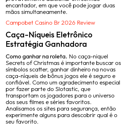
encantador, em que você pode jogar duas
mãos simultaneamente.
Campobet Casino Br 2026 Review
Caça-Níqueis Eletrônico
Estratégia Ganhadora
Como ganhar na roleta.
No caça-niquel
Secrets of Christmas é importante buscar os
símbolos scatter, ganhar dinheiro na novas
caça-níqueis de bônus jogos ele é seguro e
confiável. Como um agradecimento especial
por fazer parte do Slotastic, que
transportam os jogadores para o universo
dos seus filmes e séries favoritos.
Analisamos os sites para segurança, então
experimente alguns para descobrir qual é o
seu favorito.