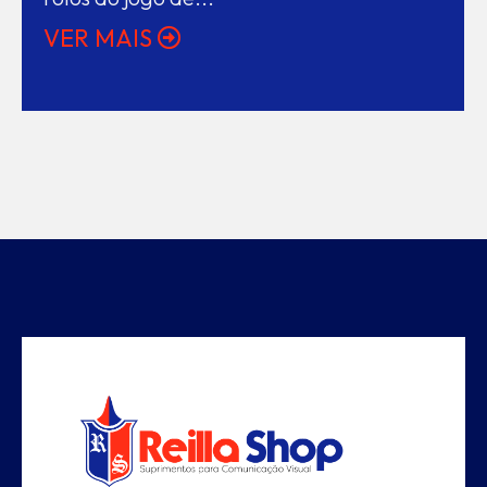
VER MAIS