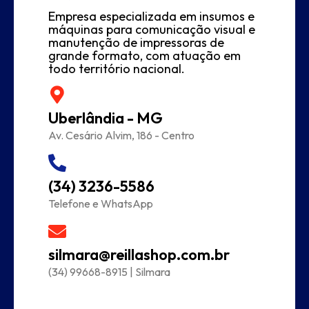
Empresa especializada em insumos e
máquinas para comunicação visual e
manutenção de impressoras de
grande formato, com atuação em
todo território nacional.
Uberlândia - MG
Av. Cesário Alvim, 186 - Centro
(34) 3236-5586
Telefone e WhatsApp
silmara@reillashop.com.br
(34) 99668-8915 | Silmara