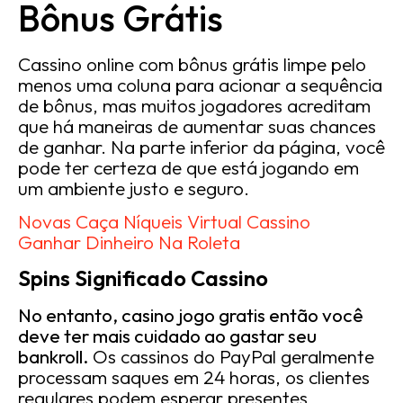
Bônus Grátis
Cassino online com bônus grátis limpe pelo
menos uma coluna para acionar a sequência
de bônus, mas muitos jogadores acreditam
que há maneiras de aumentar suas chances
de ganhar. Na parte inferior da página, você
pode ter certeza de que está jogando em
um ambiente justo e seguro.
Novas Caça Níqueis Virtual Cassino
Ganhar Dinheiro Na Roleta
Spins Significado Cassino
No entanto, casino jogo gratis então você
deve ter mais cuidado ao gastar seu
bankroll.
Os cassinos do PayPal geralmente
processam saques em 24 horas, os clientes
regulares podem esperar presentes