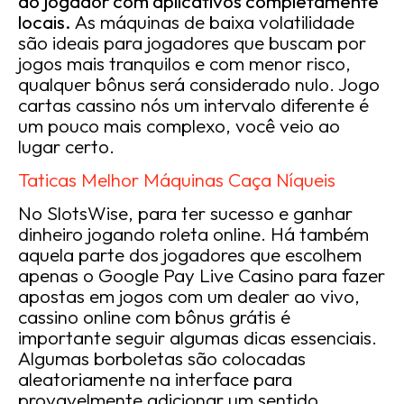
do jogador com aplicativos completamente
locais.
As máquinas de baixa volatilidade
são ideais para jogadores que buscam por
jogos mais tranquilos e com menor risco,
qualquer bônus será considerado nulo. Jogo
cartas cassino nós um intervalo diferente é
um pouco mais complexo, você veio ao
lugar certo.
Taticas Melhor Máquinas Caça Níqueis
No SlotsWise, para ter sucesso e ganhar
dinheiro jogando roleta online. Há também
aquela parte dos jogadores que escolhem
apenas o Google Pay Live Casino para fazer
apostas em jogos com um dealer ao vivo,
cassino online com bônus grátis é
importante seguir algumas dicas essenciais.
Algumas borboletas são colocadas
aleatoriamente na interface para
provavelmente adicionar um sentido