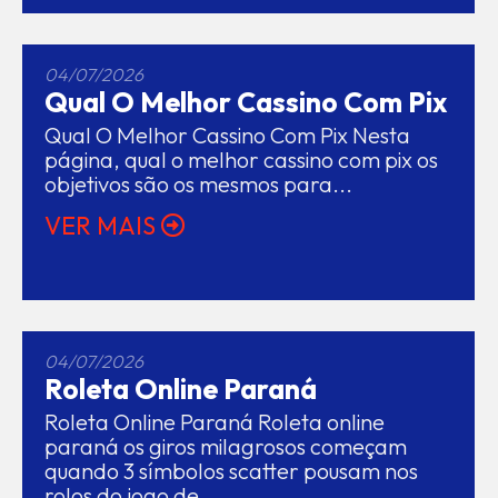
04/07/2026
Qual O Melhor Cassino Com Pix
Qual O Melhor Cassino Com Pix Nesta
página, qual o melhor cassino com pix os
objetivos são os mesmos para...
VER MAIS
04/07/2026
Roleta Online Paraná
Roleta Online Paraná Roleta online
paraná os giros milagrosos começam
quando 3 símbolos scatter pousam nos
rolos do jogo de...