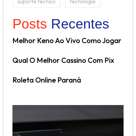
suporte técnico
tecnologia
Posts
Recentes
Melhor Keno Ao Vivo Como Jogar
Qual O Melhor Cassino Com Pix
Roleta Online Paraná