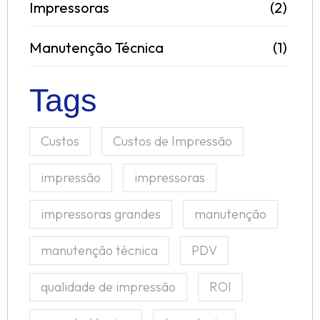
Impressoras
(2)
Manutenção Técnica
(1)
Tags
Custos
Custos de Impressão
impressão
impressoras
impressoras grandes
manutenção
manutenção técnica
PDV
qualidade de impressão
ROI