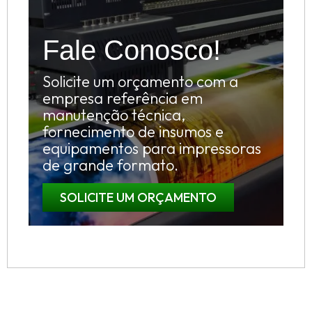
Fale Conosco!
Solicite um orçamento com a
empresa referência em
manutenção técnica,
fornecimento de insumos e
equipamentos para impressoras
de grande formato.
SOLICITE UM ORÇAMENTO