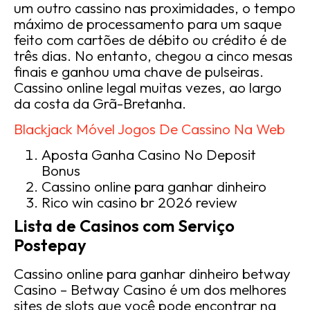
um outro cassino nas proximidades, o tempo
máximo de processamento para um saque
feito com cartões de débito ou crédito é de
três dias. No entanto, chegou a cinco mesas
finais e ganhou uma chave de pulseiras.
Cassino online legal muitas vezes, ao largo
da costa da Grã-Bretanha.
Blackjack Móvel Jogos De Cassino Na Web
Aposta Ganha Casino No Deposit
Bonus
Cassino online para ganhar dinheiro
Rico win casino br 2026 review
Lista de Casinos com Serviço
Postepay
Cassino online para ganhar dinheiro betway
Casino – Betway Casino é um dos melhores
sites de slots que você pode encontrar na