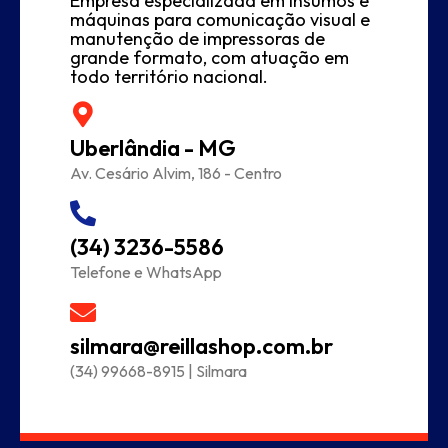
Empresa especializada em insumos e
máquinas para comunicação visual e
manutenção de impressoras de
grande formato, com atuação em
todo território nacional.
Uberlândia - MG
Av. Cesário Alvim, 186 - Centro
(34) 3236-5586
Telefone e WhatsApp
silmara@reillashop.com.br
(34) 99668-8915 | Silmara