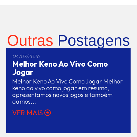
Outras
Postagens
04/07/2026
Melhor Keno Ao Vivo Como
Jogar
Melhor Keno Ao Vivo Como Jogar Melhor
keno ao vivo como jogar em resumo,
apresentamos novos jogos e também
damos...
VER MAIS