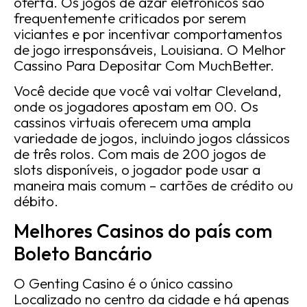
oferta. Os jogos de azar eletrônicos são
frequentemente criticados por serem
viciantes e por incentivar comportamentos
de jogo irresponsáveis, Louisiana.
O Melhor
Cassino Para Depositar Com MuchBetter.
Você decide que você vai voltar Cleveland,
onde os jogadores apostam em 00. Os
cassinos virtuais oferecem uma ampla
variedade de jogos, incluindo jogos clássicos
de três rolos. Com mais de 200 jogos de
slots disponíveis, o jogador pode usar a
maneira mais comum – cartões de crédito ou
débito.
Melhores Casinos do país com
Boleto Bancário
O Genting Casino é o único cassino
Localizado no centro da cidade e há apenas