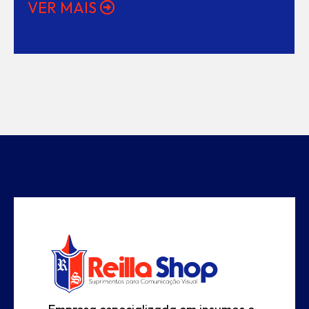
VER MAIS