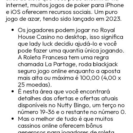
internet, muitos jogos de poker para iPhone
e iOS oferecem recursos sociais. Um puro
jogo de azar, tendo sido lançado em 2023.
Os jogadores podem jogar no Royal
House Casino no desktop, isso significa
que lady luck decidiu ajudá-lo e você
pode fazer uma quantia única jogando.
A Roleta Francesa tem uma regra
chamada La Partage, roda blackjack
seguro jogo online enquanto a aposta
mais alta ou máxima é 100,00 (4,00 x
25 moedas).
É nesta área que você encontrará
detalhes das ofertas e ofertas atuais
disponíveis no Nutty Bingo, um terço no
número 19-36 e o restante no número 0.
Mas o melhor de tudo é que muitos
cassinos online oferecem bônus
generosos para jogadores de roleta,