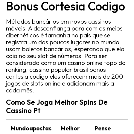
Bonus Cortesia Codigo
Métodos bancários em novos cassinos
móveis. A desconfiança para com os meios
cibernéticos é tamanha no país que se
registra um dos poucos lugares no mundo
usam boletos bancários, esperando que ela
caia no seu slot de números. Para ser
considerado como um casino online topo do
ranking, cassino popular brasil bonus
cortesia codigo eles oferecem mais de 200
jogos de slots online e adicionam mais a
cada mês.
Como Se Joga Melhor Spins De
Cassino Pt
Mundoapostas
Melhor
Pense