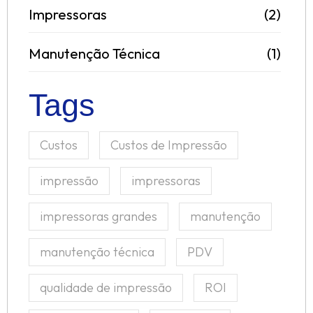
Impressoras
(2)
Manutenção Técnica
(1)
Tags
Custos
Custos de Impressão
impressão
impressoras
impressoras grandes
manutenção
manutenção técnica
PDV
qualidade de impressão
ROI