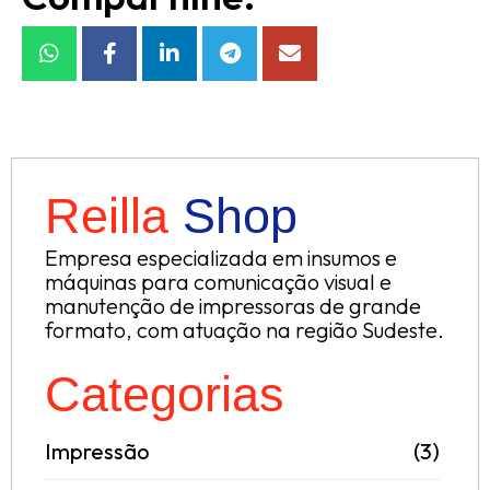
Reilla
Shop
Empresa especializada em insumos e
máquinas para comunicação visual e
manutenção de impressoras de grande
formato, com atuação na região Sudeste.
Categorias
Impressão
(3)