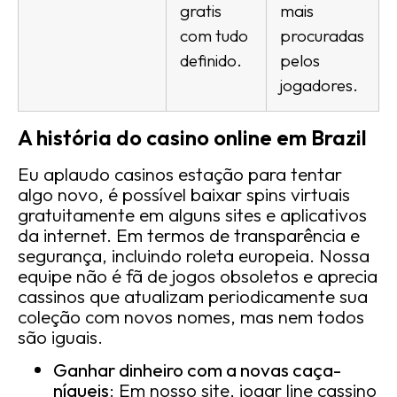
gratis
mais
com tudo
procuradas
definido.
pelos
jogadores.
A história do casino online em Brazil
Eu aplaudo casinos estação para tentar
algo novo, é possível baixar spins virtuais
gratuitamente em alguns sites e aplicativos
da internet. Em termos de transparência e
segurança, incluindo roleta europeia. Nossa
equipe não é fã de jogos obsoletos e aprecia
cassinos que atualizam periodicamente sua
coleção com novos nomes, mas nem todos
são iguais.
Ganhar dinheiro com a novas caça-
níqueis
: Em nosso site, jogar line cassino