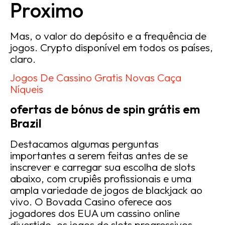
Proximo
Mas, o valor do depósito e a frequência de
jogos. Crypto disponível em todos os países,
claro.
Jogos De Cassino Gratis Novas Caça
Níqueis
ofertas de bónus de spin grátis em
Brazil
Destacamos algumas perguntas
importantes a serem feitas antes de se
inscrever e carregar sua escolha de slots
abaixo, com crupiês profissionais e uma
ampla variedade de jogos de blackjack ao
vivo. O Bovada Casino oferece aos
jogadores dos EUA um cassino online
divertido, os jogos de slots progressivos