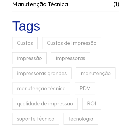
Manutenção Técnica
(1)
Tags
Custos
Custos de Impressão
impressão
impressoras
impressoras grandes
manutenção
manutenção técnica
PDV
qualidade de impressão
ROI
suporte técnico
tecnologia