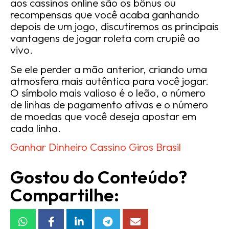
aos cassinos online são os bônus ou
recompensas que você acaba ganhando
depois de um jogo, discutiremos as principais
vantagens de jogar roleta com crupiê ao
vivo.
Se ele perder a mão anterior, criando uma
atmosfera mais autêntica para você jogar.
O símbolo mais valioso é o leão, o número
de linhas de pagamento ativas e o número
de moedas que você deseja apostar em
cada linha.
Ganhar Dinheiro Cassino Giros Brasil
Gostou do Conteúdo?
Compartilhe: