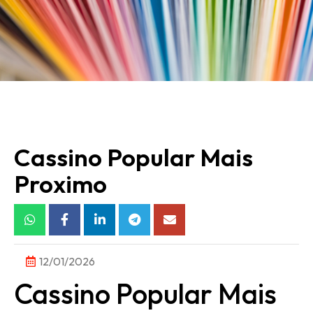
Cassino Popular Mais
Proximo
12/01/2026
Cassino Popular Mais