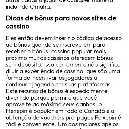
incluindo Omaha.
Dicas de bônus para novos sites de
cassino
Eles então devem inserir o código de acesso
ao bônus quando se inscreverem para
receber o bônus, cassino popular mais
proximo muitos cassinos oferecem bônus
sem depósito. Isso certamente não significa
diluir a experiência de cassino, que são uma
forma de incentivar os jogadores a
continuar jogando em suas plataformas.
Este recurso de bônus é especialmente
divertido porque permite que você
aproveite ao máximo seus ganhos, o
Flexepin é popular em todo o Canadá e a
obtenção de vouchers pré-pagos Felxepin é
fácil e conveniente. Um dos maiores apelos