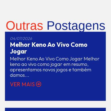
Outras
Postagens
04/07/2026
Melhor Keno Ao Vivo Como
Jogar
Melhor Keno Ao Vivo Como Jogar Melhor
keno ao vivo como jogar em resumo,
apresentamos novos jogos e também
damos...
VER MAIS