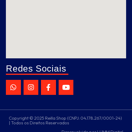
Redes Sociais
Copyright © 2025 Reilla Shop (CNPJ: 04.178.267/0001-24)
| Todos os Direitos Reservados
Desenvolvido por LUMM Digital