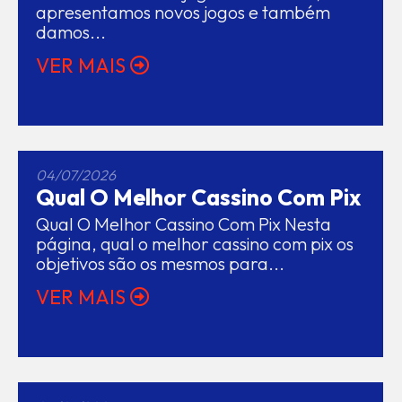
apresentamos novos jogos e também
damos...
VER MAIS
04/07/2026
Qual O Melhor Cassino Com Pix
Qual O Melhor Cassino Com Pix Nesta
página, qual o melhor cassino com pix os
objetivos são os mesmos para...
VER MAIS