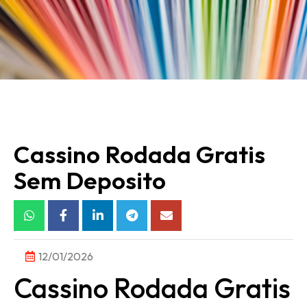
Cassino Rodada Gratis
Sem Deposito
12/01/2026
Cassino Rodada Gratis