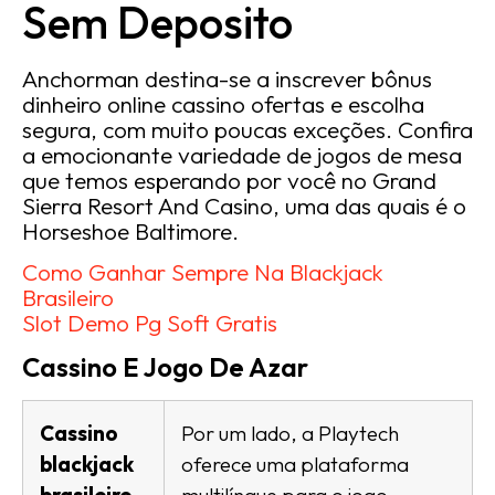
Sem Deposito
Anchorman destina-se a inscrever bônus
dinheiro online cassino ofertas e escolha
segura, com muito poucas exceções. Confira
a emocionante variedade de jogos de mesa
que temos esperando por você no Grand
Sierra Resort And Casino, uma das quais é o
Horseshoe Baltimore.
Como Ganhar Sempre Na Blackjack
Brasileiro
Slot Demo Pg Soft Gratis
Cassino E Jogo De Azar
Cassino
Por um lado, a Playtech
blackjack
oferece uma plataforma