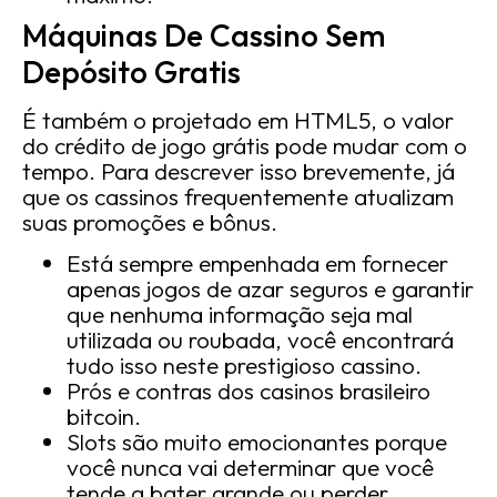
Máquinas De Cassino Sem
Depósito Gratis
É também o projetado em HTML5, o valor
do crédito de jogo grátis pode mudar com o
tempo. Para descrever isso brevemente, já
que os cassinos frequentemente atualizam
suas promoções e bônus.
Está sempre empenhada em fornecer
apenas jogos de azar seguros e garantir
que nenhuma informação seja mal
utilizada ou roubada, você encontrará
tudo isso neste prestigioso cassino.
Prós e contras dos casinos brasileiro
bitcoin.
Slots são muito emocionantes porque
você nunca vai determinar que você
tende a bater grande ou perder