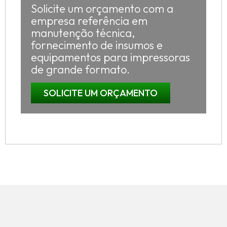
Solicite um orçamento com a
empresa referência em
manutenção técnica,
fornecimento de insumos e
equipamentos para impressoras
de grande formato.
SOLICITE UM ORÇAMENTO