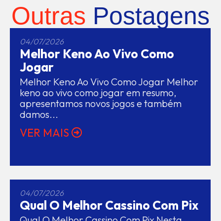
Outras
Postagens
04/07/2026
Melhor Keno Ao Vivo Como
Jogar
Melhor Keno Ao Vivo Como Jogar Melhor
keno ao vivo como jogar em resumo,
apresentamos novos jogos e também
damos...
VER MAIS
04/07/2026
Qual O Melhor Cassino Com Pix
Qual O Melhor Cassino Com Pix Nesta