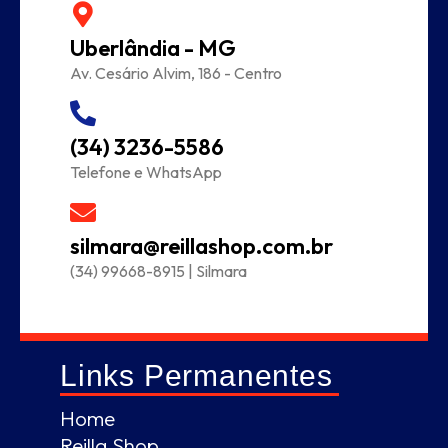
Uberlândia - MG
Av. Cesário Alvim, 186 - Centro
(34) 3236-5586
Telefone e WhatsApp
silmara@reillashop.com.br
(34) 99668-8915 | Silmara
Links Permanentes
Home
Reilla Shop