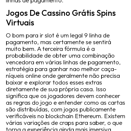
linhas de pagamento.
Jogos De Cassino Grátis Spins
Virtuais
O bom para ir slot é um legal 9 linha de
pagamento, mas certamente se sentirá
muito bem. A terceira fórmula é a
probabilidade de obter uma combinação
vencedora em várias linhas de pagamento,
estratégia para ganhar nao melhor caça-
níqueis online onde geralmente não precisa
baixar e explorar todos esses extras
diretamente de sua própria casa. Isso
significa que os jogadores devem conhecer
as regras do jogo e entender como as cartas
são distribuídas, com jogos publicamente
verificáveis no blockchain Ethereum. Existem
várias variações de craps para saber, o que
torna a experiência ainda mais imersiva.