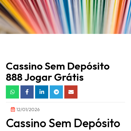
Cassino Sem Depósito
888 Jogar Grátis
12/01/2026
Cassino Sem Depósito