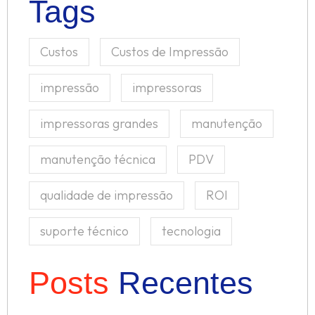
Tags
Custos
Custos de Impressão
impressão
impressoras
impressoras grandes
manutenção
manutenção técnica
PDV
qualidade de impressão
ROI
suporte técnico
tecnologia
Posts
Recentes