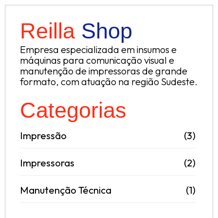
Reilla
Shop
Empresa especializada em insumos e
máquinas para comunicação visual e
manutenção de impressoras de grande
formato, com atuação na região Sudeste.
Categorias
Impressão
(3)
Impressoras
(2)
Manutenção Técnica
(1)