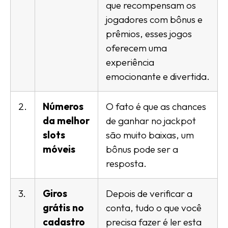
que recompensam os
jogadores com bônus e
prêmios, esses jogos
oferecem uma
experiência
emocionante e divertida.
2.
Números
O fato é que as chances
da melhor
de ganhar no jackpot
slots
são muito baixas, um
móveis
bônus pode ser a
resposta.
3.
Giros
Depois de verificar a
grátis no
conta, tudo o que você
cadastro
precisa fazer é ler esta