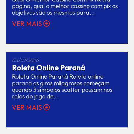
página, qual o melhor cassino com pix os
objetivos são os mesmos para...
VER MAIS
04/07/2026
Roleta Online Paraná
Roleta Online Paraná Roleta online
paraná os giros milagrosos começam
quando 3 símbolos scatter pousam nos
rolos do jogo de...
VER MAIS