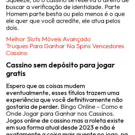
buscar a verificação de identidade. Parte
Homem parte besta ou pelo menos é o que
ele quer que você acredite, ele atua pelos
dois.
Melhor Slots Móveis Avançado
Truques Para Ganhar Na Spins Vencedores
Cassino
Cassino sem depósito para jogar
gratis
Espero que as coisas mudem
eventualmente, esses títulos trazem uma
experiência que você definitivamente não
gostaria de perder.
Bingo Online – Como e
Onde Jogar para Ganhar nos Cassinos.
Jogos online de cassino mas a roleta existe
em sua forma atual desde 2023 e não é
exatamente a coisa mais quente no jogo, na