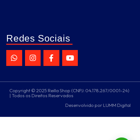
Redes Sociais
Copyright © 2025 Reilla Shop (CNPJ: 04.178.267/0001-24)
| Todos os Direitos Reservados
Desenvolvido por LUMM Digital