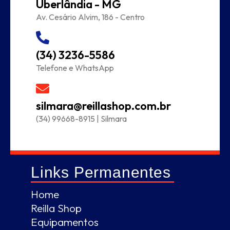
Uberlândia - MG
Av. Cesário Alvim, 186 - Centro
(34) 3236-5586
Telefone e WhatsApp
silmara@reillashop.com.br
(34) 99668-8915 | Silmara
Links Permanentes
Home
Reilla Shop
Equipamentos