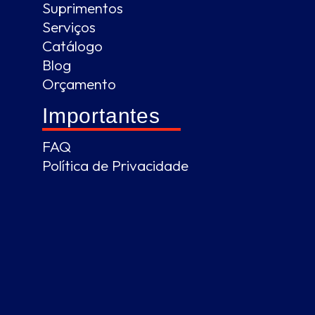
Suprimentos
Serviços
Catálogo
Blog
Orçamento
Importantes
FAQ
Política de Privacidade