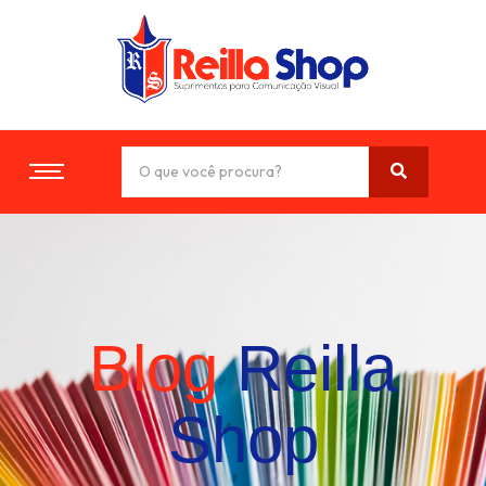
Blog
Reilla
Shop