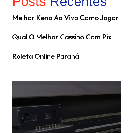
Posts
Recentes
Melhor Keno Ao Vivo Como Jogar
Qual O Melhor Cassino Com Pix
Roleta Online Paraná