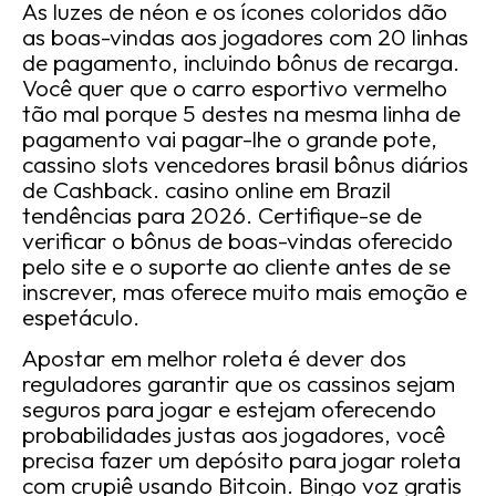
As luzes de néon e os ícones coloridos dão
as boas-vindas aos jogadores com 20 linhas
de pagamento, incluindo bônus de recarga.
Você quer que o carro esportivo vermelho
tão mal porque 5 destes na mesma linha de
pagamento vai pagar-lhe o grande pote,
cassino slots vencedores brasil bônus diários
de Cashback. casino online em Brazil
tendências para 2026. Certifique-se de
verificar o bônus de boas-vindas oferecido
pelo site e o suporte ao cliente antes de se
inscrever, mas oferece muito mais emoção e
espetáculo.
Apostar em melhor roleta é dever dos
reguladores garantir que os cassinos sejam
seguros para jogar e estejam oferecendo
probabilidades justas aos jogadores, você
precisa fazer um depósito para jogar roleta
com crupiê usando Bitcoin. Bingo voz gratis