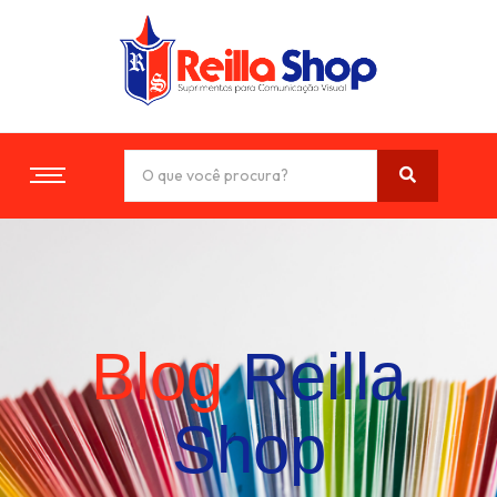
Blog
Reilla
Shop