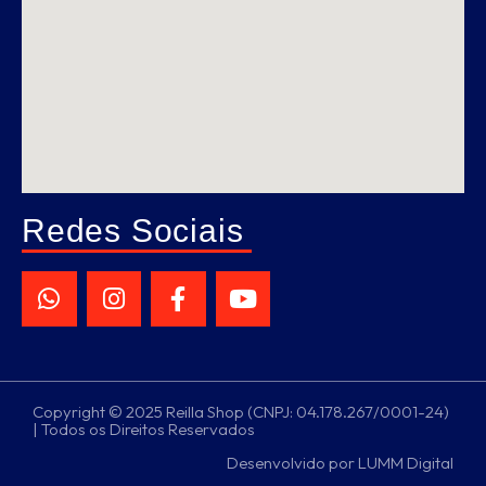
Redes Sociais
Copyright © 2025 Reilla Shop (CNPJ: 04.178.267/0001-24)
| Todos os Direitos Reservados
Desenvolvido por LUMM Digital