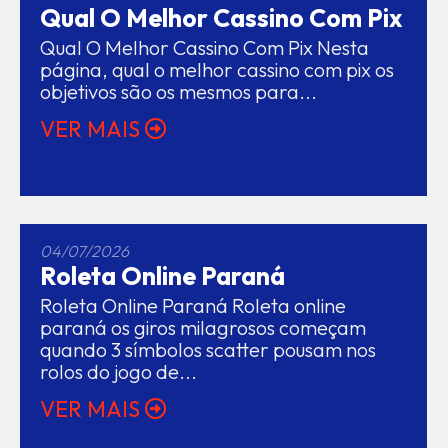
Qual O Melhor Cassino Com Pix
Qual O Melhor Cassino Com Pix Nesta
página, qual o melhor cassino com pix os
objetivos são os mesmos para...
VER MAIS
04/07/2026
Roleta Online Paraná
Roleta Online Paraná Roleta online
paraná os giros milagrosos começam
quando 3 símbolos scatter pousam nos
rolos do jogo de...
VER MAIS