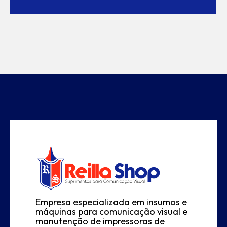
Empresa especializada em insumos e
máquinas para comunicação visual e
manutenção de impressoras de