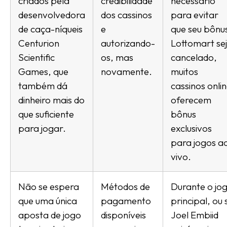
criados pela
credibilidade
necessário
desenvolvedora
dos cassinos
para evitar
de caça-níqueis
e
que seu bônu
Centurion
autorizando-
Lottomart se
Scientific
os, mas
cancelado,
Games, que
novamente.
muitos
também dá
cassinos onli
dinheiro mais do
oferecem
que suficiente
bônus
para jogar.
exclusivos
para jogos a
vivo.
Não se espera
Métodos de
Durante o jo
que uma única
pagamento
principal, ou 
aposta de jogo
disponíveis
Joel Embiid