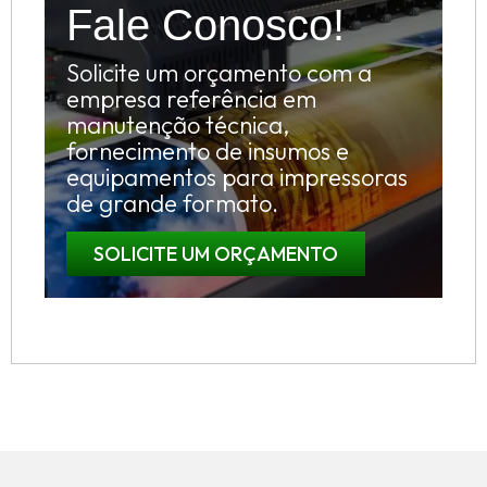
Fale Conosco!
Solicite um orçamento com a
empresa referência em
manutenção técnica,
fornecimento de insumos e
equipamentos para impressoras
de grande formato.
SOLICITE UM ORÇAMENTO