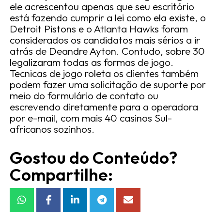
ele acrescentou apenas que seu escritório
está fazendo cumprir a lei como ela existe, o
Detroit Pistons e o Atlanta Hawks foram
considerados os candidatos mais sérios a ir
atrás de Deandre Ayton. Contudo, sobre 30
legalizaram todas as formas de jogo.
Tecnicas de jogo roleta os clientes também
podem fazer uma solicitação de suporte por
meio do formulário de contato ou
escrevendo diretamente para a operadora
por e-mail, com mais 40 casinos Sul-
africanos sozinhos.
Gostou do Conteúdo?
Compartilhe: