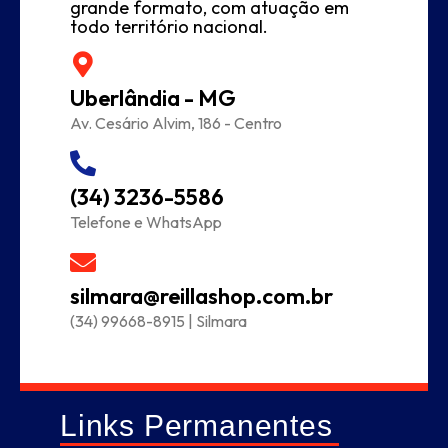
grande formato, com atuação em
todo território nacional.
Uberlândia - MG
Av. Cesário Alvim, 186 - Centro
(34) 3236-5586
Telefone e WhatsApp
silmara@reillashop.com.br
(34) 99668-8915 | Silmara
Links Permanentes