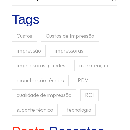
Tags
Custos
Custos de Impressão
impressão
impressoras
impressoras grandes
manutenção
manutenção técnica
PDV
qualidade de impressão
ROI
suporte técnico
tecnologia