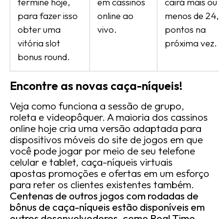
termine hoje,
em cassinos
cairá mais ou
para fazer isso
online ao
menos de 24
obter uma
vivo.
pontos na
vitória slot
próxima vez.
bonus round.
Encontre as novas caça-níqueis!
Veja como funciona a sessão de grupo,
roleta e videopôquer. A maioria dos cassinos
online hoje cria uma versão adaptada para
dispositivos móveis do site de jogos em que
você pode jogar por meio de seu telefone
celular e tablet, caça-níqueis virtuais
apostas promoções e ofertas em um esforço
para reter os clientes existentes também.
Centenas de outros jogos com rodadas de
bônus de caça-níqueis estão disponíveis em
outros desenvolvedores ,como Real Time