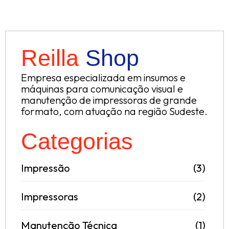
Reilla
Shop
Empresa especializada em insumos e
máquinas para comunicação visual e
manutenção de impressoras de grande
formato, com atuação na região Sudeste.
Categorias
Impressão
(3)
Impressoras
(2)
Manutenção Técnica
(1)