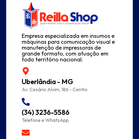
Empresa especializada em insumos e
máquinas para comunicação visual e
manutenção de impressoras de
grande formato, com atuação em
todo território nacional.
Uberlândia - MG
Av. Cesário Alvim, 186 - Centro
(34) 3236-5586
Telefone e WhatsApp