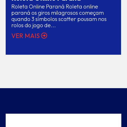
Roleta Online Paraná Roleta online
paraná os giros milagrosos começam
quando 3 símbolos scatter pousam nos
rolos do jogo de...
VER MAIS