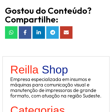
Gostou do Conteúdo?
Compartilhe:
Reilla
Shop
Empresa especializada em insumos e
máquinas para comunicação visual e
manutenção de impressoras de grande
formato, com atuação na região Sudeste.
Categorias