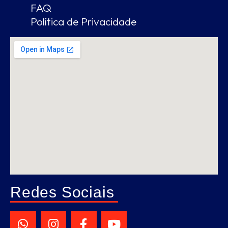
FAQ
Política de Privacidade
Redes Sociais