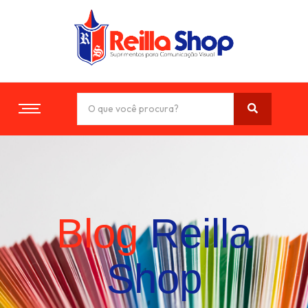
Blog
Reilla
Shop