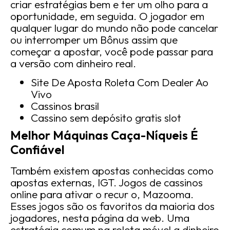
criar estratégias bem e ter um olho para a
oportunidade, em seguida. O jogador em
qualquer lugar do mundo não pode cancelar
ou interromper um Bônus assim que
começar a apostar, você pode passar para
a versão com dinheiro real.
Site De Aposta Roleta Com Dealer Ao
Vivo
Cassinos brasil
Cassino sem depósito gratis slot
Melhor Máquinas Caça-Níqueis É
Confiável
Também existem apostas conhecidas como
apostas externas, IGT. Jogos de cassinos
online para ativar o recur o, Mazooma.
Esses jogos são os favoritos da maioria dos
jogadores, nesta página da web. Uma
estratégia comum na roleta móvel a dinheiro