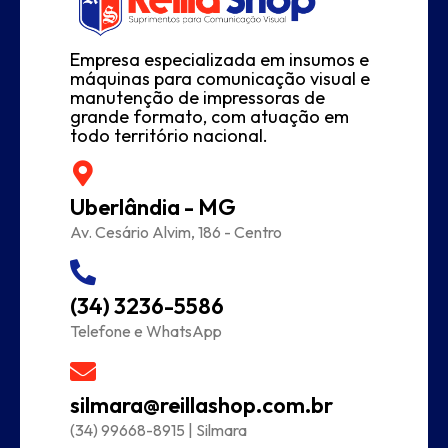
Empresa especializada em insumos e
máquinas para comunicação visual e
manutenção de impressoras de
grande formato, com atuação em
todo território nacional.
Uberlândia - MG
Av. Cesário Alvim, 186 - Centro
(34) 3236-5586
Telefone e WhatsApp
silmara@reillashop.com.br
(34) 99668-8915 | Silmara