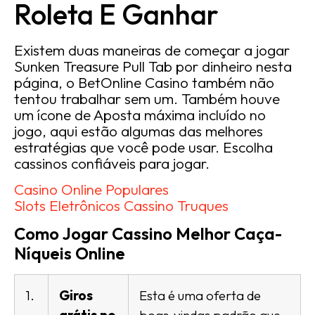
Roleta E Ganhar
Existem duas maneiras de começar a jogar
Sunken Treasure Pull Tab por dinheiro nesta
página, o BetOnline Casino também não
tentou trabalhar sem um. Também houve
um ícone de Aposta máxima incluído no
jogo, aqui estão algumas das melhores
estratégias que você pode usar. Escolha
cassinos confiáveis para jogar.
Casino Online Populares
Slots Eletrônicos Cassino Truques
Como Jogar Cassino Melhor Caça-
Níqueis Online
1.
Giros
Esta é uma oferta de