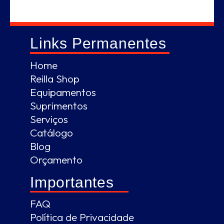
Links Permanentes
Home
Reilla Shop
Equipamentos
Suprimentos
Serviços
Catálogo
Blog
Orçamento
Importantes
FAQ
Política de Privacidade