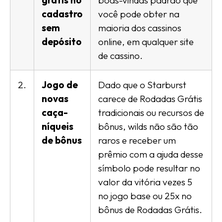
grátis no
boas-vindas padrão que
cadastro
você pode obter na
sem
maioria dos cassinos
depósito
online, em qualquer site
de cassino.
2.
Jogo de
Dado que o Starburst
novas
carece de Rodadas Grátis
caça-
tradicionais ou recursos de
níqueis
bônus, wilds não são tão
de bônus
raros e receber um
prêmio com a ajuda desse
símbolo pode resultar no
valor da vitória vezes 5
no jogo base ou 25x no
bônus de Rodadas Grátis.