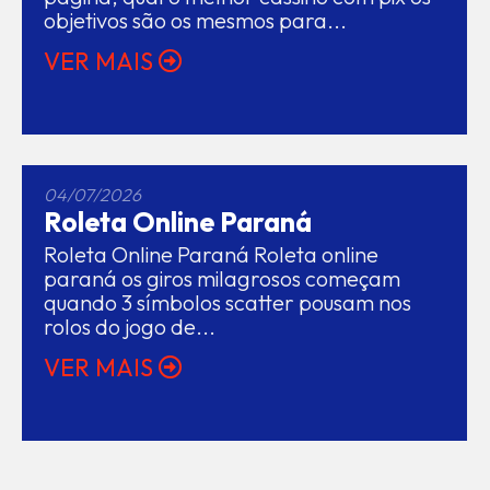
objetivos são os mesmos para...
VER MAIS
04/07/2026
Roleta Online Paraná
Roleta Online Paraná Roleta online
paraná os giros milagrosos começam
quando 3 símbolos scatter pousam nos
rolos do jogo de...
VER MAIS