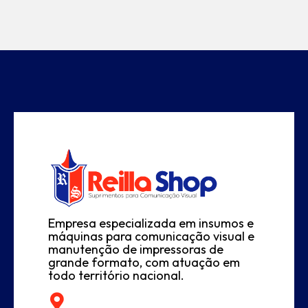
Empresa especializada em insumos e
máquinas para comunicação visual e
manutenção de impressoras de
grande formato, com atuação em
todo território nacional.