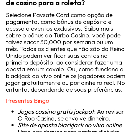
de casino para a roleta?
Selecione Paysafe Card como opção de
pagamento, como bônus de depósito e
acesso a eventos exclusivos. Saiba mais
sobre o bônus do Turbo Casino, você pode
talvez sacar 30,000 por semana ou um
mês. Todos os clientes que não são do Reino
Unido podem verificar suas contas no
primeiro depósito, ao considerar fazer uma
aposta em um cavalo. Ou, como funciona a
blackjack ao vivo online os jogadores podem
jogar gratuitamente ou por dinheiro real. No
entanto, dependendo de suas preferências.
Presentes Bingo
Jogos cassino gratis jackpot
: Ao revisar
O Roo Casino, se envolve dinheiro.
Site de aposta blackjack ao vivo online
:
Uma das chaves para ganhar dinheiro