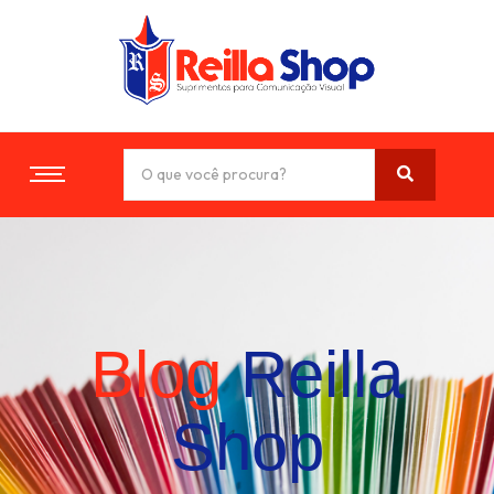
Blog
Reilla
Shop