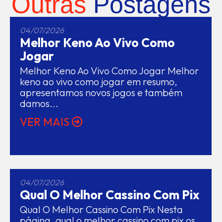
Outras
Postagens
04/07/2026
Melhor Keno Ao Vivo Como
Jogar
Melhor Keno Ao Vivo Como Jogar Melhor
keno ao vivo como jogar em resumo,
apresentamos novos jogos e também
damos...
VER MAIS
04/07/2026
Qual O Melhor Cassino Com Pix
Qual O Melhor Cassino Com Pix Nesta
página, qual o melhor cassino com pix os