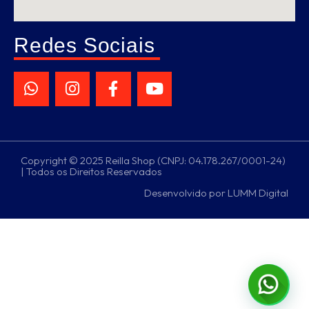
Redes Sociais
Copyright © 2025 Reilla Shop (CNPJ: 04.178.267/0001-24)
| Todos os Direitos Reservados
Desenvolvido por LUMM Digital
Precisa de ajuda?