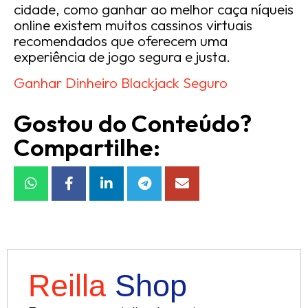
cidade, como ganhar ao melhor caça níqueis
online existem muitos cassinos virtuais
recomendados que oferecem uma
experiência de jogo segura e justa.
Ganhar Dinheiro Blackjack Seguro
Gostou do Conteúdo?
Compartilhe:
Reilla
Shop