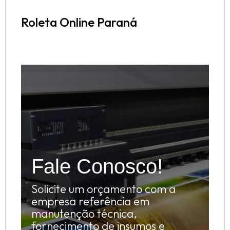
Roleta Online Paraná
Fale Conosco!
Solicite um orçamento com a
empresa referência em
manutenção técnica,
fornecimento de insumos e