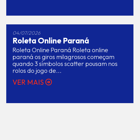
04/07/2026
Roleta Online Paraná
Roleta Online Paraná Roleta online
paraná os giros milagrosos começam
quando 3 símbolos scatter pousam nos
rolos do jogo de...
VER MAIS