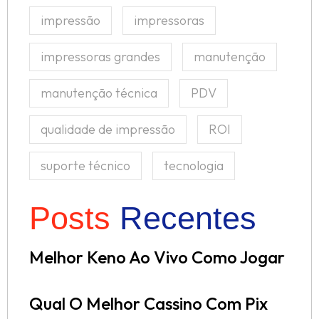
impressão
impressoras
impressoras grandes
manutenção
manutenção técnica
PDV
qualidade de impressão
ROI
suporte técnico
tecnologia
Posts
Recentes
Melhor Keno Ao Vivo Como Jogar
Qual O Melhor Cassino Com Pix