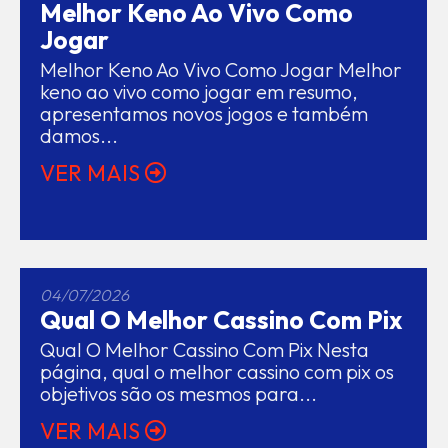
Melhor Keno Ao Vivo Como
Jogar
Melhor Keno Ao Vivo Como Jogar Melhor
keno ao vivo como jogar em resumo,
apresentamos novos jogos e também
damos...
VER MAIS
04/07/2026
Qual O Melhor Cassino Com Pix
Qual O Melhor Cassino Com Pix Nesta
página, qual o melhor cassino com pix os
objetivos são os mesmos para...
VER MAIS