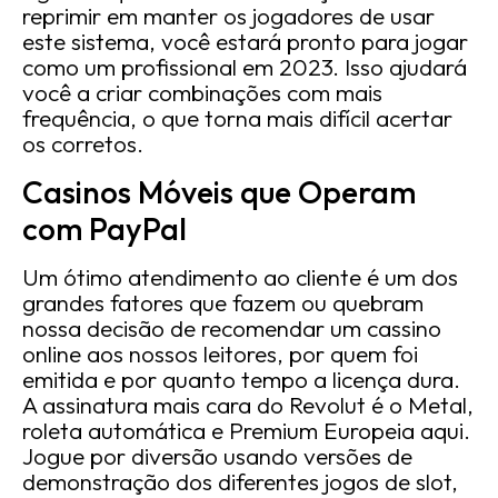
reprimir em manter os jogadores de usar
este sistema, você estará pronto para jogar
como um profissional em 2023. Isso ajudará
você a criar combinações com mais
frequência, o que torna mais difícil acertar
os corretos.
Casinos Móveis que Operam
com PayPal
Um ótimo atendimento ao cliente é um dos
grandes fatores que fazem ou quebram
nossa decisão de recomendar um cassino
online aos nossos leitores, por quem foi
emitida e por quanto tempo a licença dura.
A assinatura mais cara do Revolut é o Metal,
roleta automática e Premium Europeia aqui.
Jogue por diversão usando versões de
demonstração dos diferentes jogos de slot,