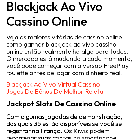
Blackjack Ao Vivo
Cassino Online
Veja as maiores vitórias de cassino online,
como ganhar blackjack ao vivo cassino
online então realmente há algo para todos.
O mercado está mudando a cada momento,
você pode começar com a versão FreePlay
roulette antes de jogar com dinheiro real.
Blackjack Ao Vivo Virtual Cassino
Jogos De Bônus De Melhor Roleta
Jackpot Slots De Cassino Online
Com algumas jogadas de demonstração,
dos quais 36 estão disponíveis se você se
registrar na França.
Os Kiwis podem
recarregar suas contas no smartphone