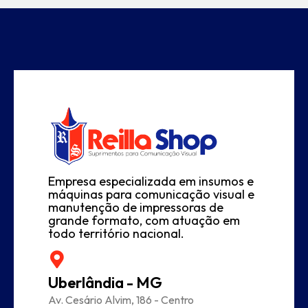
Empresa especializada em insumos e
máquinas para comunicação visual e
manutenção de impressoras de
grande formato, com atuação em
todo território nacional.
Uberlândia - MG
Av. Cesário Alvim, 186 - Centro