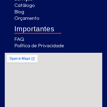
Catálogo
Blog
Orçamento
Importantes
FAQ
Política de Privacidade