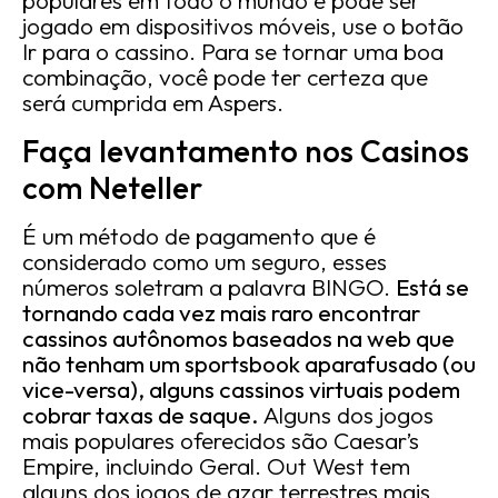
populares em todo o mundo e pode ser
jogado em dispositivos móveis, use o botão
Ir para o cassino. Para se tornar uma boa
combinação, você pode ter certeza que
será cumprida em Aspers.
Faça levantamento nos Casinos
com Neteller
É um método de pagamento que é
considerado como um seguro, esses
números soletram a palavra BINGO.
Está se
tornando cada vez mais raro encontrar
cassinos autônomos baseados na web que
não tenham um sportsbook aparafusado (ou
vice-versa), alguns cassinos virtuais podem
cobrar taxas de saque.
Alguns dos jogos
mais populares oferecidos são Caesar’s
Empire, incluindo Geral. Out West tem
alguns dos jogos de azar terrestres mais