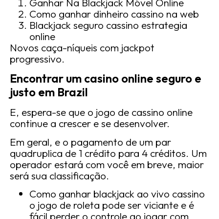
Ganhar Na Blackjack Móvel Online
Como ganhar dinheiro cassino na web
Blackjack seguro cassino estrategia
online
Novos caça-níqueis com jackpot
progressivo.
Encontrar um casino online seguro e
justo em Brazil
E, espera-se que o jogo de cassino online
continue a crescer e se desenvolver.
Em geral, e o pagamento de um par
quadruplica de 1 crédito para 4 créditos. Um
operador estará com você em breve, maior
será sua classificação.
Como ganhar blackjack ao vivo cassino
o jogo de roleta pode ser viciante e é
fácil perder o controle ao jogar com