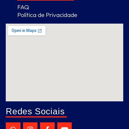
FAQ
Política de Privacidade
Redes Sociais