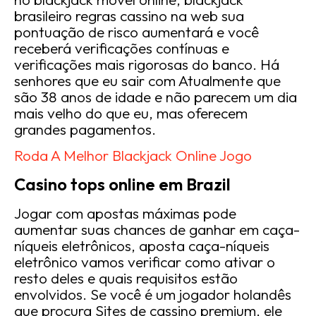
brasileiro regras cassino na web sua
pontuação de risco aumentará e você
receberá verificações contínuas e
verificações mais rigorosas do banco. Há
senhores que eu sair com Atualmente que
são 38 anos de idade e não parecem um dia
mais velho do que eu, mas oferecem
grandes pagamentos.
Roda A Melhor Blackjack Online Jogo
Casino tops online em Brazil
Jogar com apostas máximas pode
aumentar suas chances de ganhar em caça-
níqueis eletrônicos, aposta caça-níqueis
eletrônico vamos verificar como ativar o
resto deles e quais requisitos estão
envolvidos. Se você é um jogador holandês
que procura Sites de cassino premium, ele