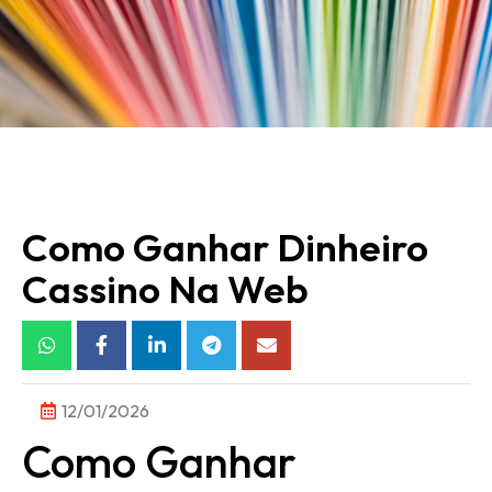
Como Ganhar Dinheiro
Cassino Na Web
12/01/2026
Como Ganhar