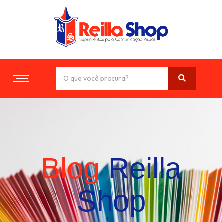
Blog
Reilla
Shop