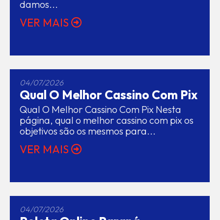
damos...
VER MAIS
04/07/2026
Qual O Melhor Cassino Com Pix
Qual O Melhor Cassino Com Pix Nesta
página, qual o melhor cassino com pix os
objetivos são os mesmos para...
VER MAIS
04/07/2026