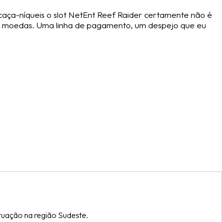
caça-níqueis o slot NetEnt Reef Raider certamente não é
00 moedas. Uma linha de pagamento, um despejo que eu
tuação na região Sudeste.