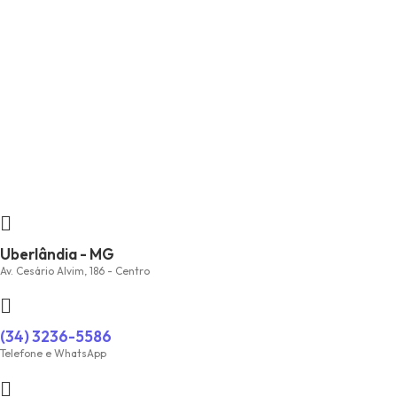
Uberlândia - MG
Av. Cesário Alvim, 186 - Centro
(34) 3236-5586
Telefone e WhatsApp