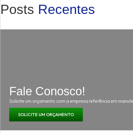
Posts
Recentes
Melhor Keno Ao Vivo Como Jogar
Qual O Melhor Cassino Co
Fale Conosco!
Solicite um orçamento com a empresa referência em manute
SOLICITE UM ORÇAMENTO