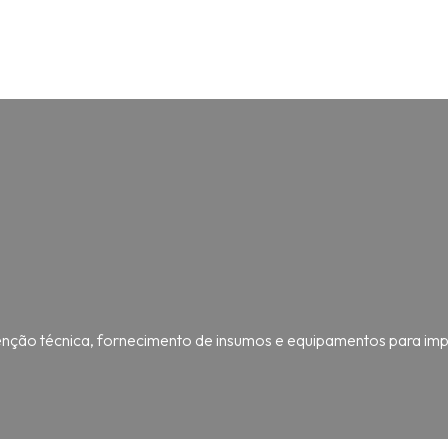
m Pix
Roleta Online Paraná
nção técnica, fornecimento de insumos e equipamentos para imp