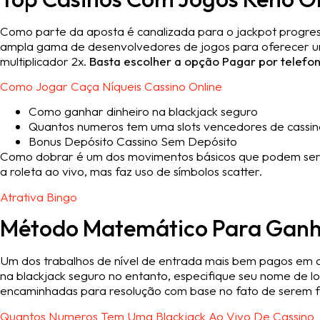
Como parte da aposta é canalizada para o jackpot progres
ampla gama de desenvolvedores de jogos para oferecer um
multiplicador 2x.
Basta escolher a opção Pagar por telefon
Como Jogar Caça Níqueis Cassino Online
Como ganhar dinheiro na blackjack seguro
Quantos numeros tem uma slots vencedores de cassin
Bonus Depósito Cassino Sem Depósito
Como dobrar é um dos movimentos básicos que podem ser f
a roleta ao vivo, mas faz uso de símbolos scatter.
Atrativa Bingo
Método Matemático Para Ganha
Um dos trabalhos de nível de entrada mais bem pagos em qu
na blackjack seguro no entanto, especifique seu nome de log
encaminhadas para resolução com base no fato de serem frí
Quantos Numeros Tem Uma Blackjack Ao Vivo De Cassino