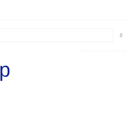
Somos especializados em:
op