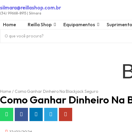
silmara@reillashop.com.br
(34) 99668-8915 | Silmara
Home
Reilla Shop
Equipamentos
Suprimento
Home
/
Como Ganhar Dinheiro Na Blackjack Seguro
Como Ganhar Dinheiro Na B
12/01/2026