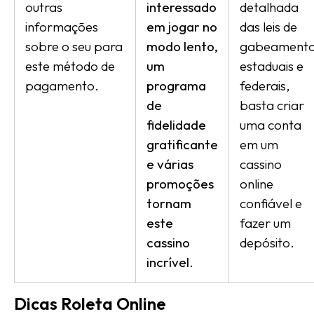
outras
interessado
detalhada
informações
em jogar no
das leis de
sobre o seu para
modo lento,
gabeament
este método de
um
estaduais e
pagamento.
programa
federais,
de
basta criar
fidelidade
uma conta
gratificante
em um
e várias
cassino
promoções
online
tornam
confiável e
este
fazer um
cassino
depósito.
incrível.
Dicas Roleta Online