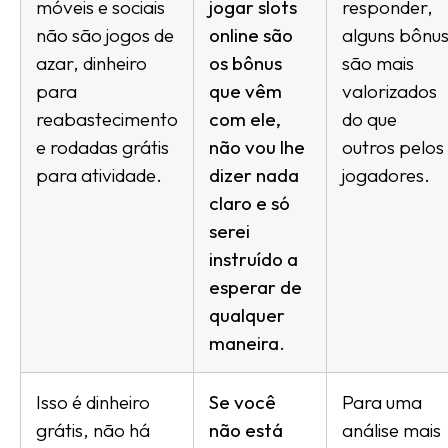
móveis e sociais
jogar slots
responder,
não são jogos de
online são
alguns bônu
azar, dinheiro
os bônus
são mais
para
que vêm
valorizados
reabastecimento
com ele,
do que
e rodadas grátis
não vou lhe
outros pelos
para atividade.
dizer nada
jogadores.
claro e só
serei
instruído a
esperar de
qualquer
maneira.
Isso é dinheiro
Se você
Para uma
grátis, não há
não está
análise mais