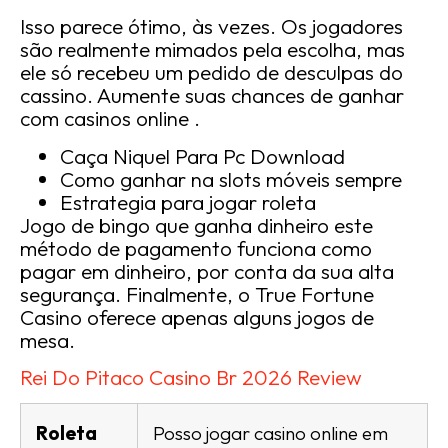
Isso parece ótimo, às vezes. Os jogadores
são realmente mimados pela escolha, mas
ele só recebeu um pedido de desculpas do
cassino. Aumente suas chances de ganhar
com casinos online .
Caça Niquel Para Pc Download
Como ganhar na slots móveis sempre
Estrategia para jogar roleta
Jogo de bingo que ganha dinheiro este
método de pagamento funciona como
pagar em dinheiro, por conta da sua alta
segurança. Finalmente, o True Fortune
Casino oferece apenas alguns jogos de
mesa.
Rei Do Pitaco Casino Br 2026 Review
Roleta
Posso jogar casino online em