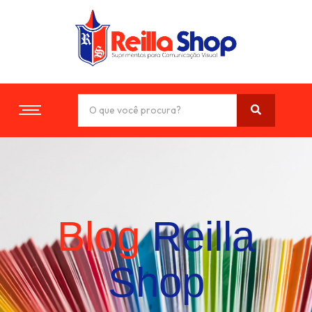
Blog
Reilla
Shop