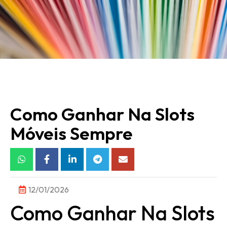
Como Ganhar Na Slots
Móveis Sempre
12/01/2026
Como Ganhar Na Slots