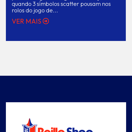
quando 3 símbolos scatter pousam nos
rolos do jogo de...
VER MAIS