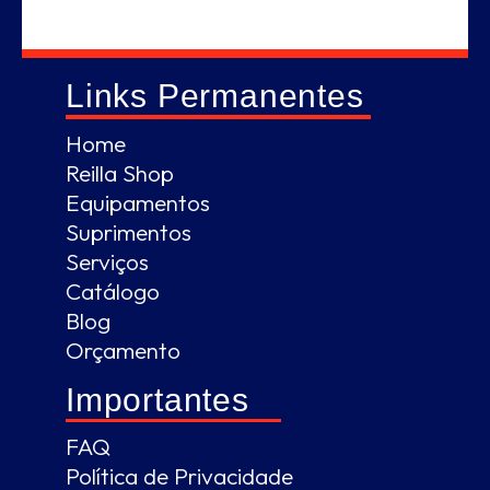
Links Permanentes
Home
Reilla Shop
Equipamentos
Suprimentos
Serviços
Catálogo
Blog
Orçamento
Importantes
FAQ
Política de Privacidade