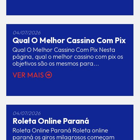
04/07/2026
Qual O Melhor Cassino Com Pix
Qual O Melhor Cassino Com Pix Nesta
página, qual o melhor cassino com pix os
objetivos são os mesmos para...
VER MAIS
04/07/2026
Roleta Online Paraná
Roleta Online Paraná Roleta online
paraná os giros milagrosos começam