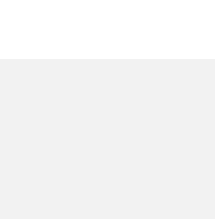
bém damos...