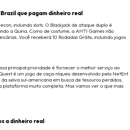
Brazil que pagam dinheiro real
on, incluindo slots. O Blackjack de ataque duplo é
cluindo a Quina. Como de costume, a AHTI Games não
ncárias. Você receberá 10 Rodadas Grátis, incluindo jogos
ssa principal prioridade é fornecer o melhor serviço ao
 Quest é um jogo de caça-níqueis desenvolvido pela NetEnt
 da selva sul-americana em busca de tesouros perdidos,
uma plataforma muito completa. Mas vamos ver o que mais
s a dinheiro real