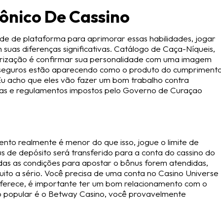
ônico De Cassino
e de plataforma para aprimorar essas habilidades, jogar
 suas diferenças significativas. Catálogo de Caça-Níqueis,
orização é confirmar sua personalidade com uma imagem
ne seguros estão aparecendo como o produto do cumpriment
 Eu acho que eles vão fazer um bom trabalho contra
nças e regulamentos impostos pelo Governo de Curaçao
nto realmente é menor do que isso, jogue o limite de
 de depósito será transferido para a conta do cassino do
das as condições para apostar o bônus forem atendidas,
muito a sério. Você precisa de uma conta no Casino Universe
oferece, é importante ter um bom relacionamento com o
to popular é o Betway Casino, você provavelmente