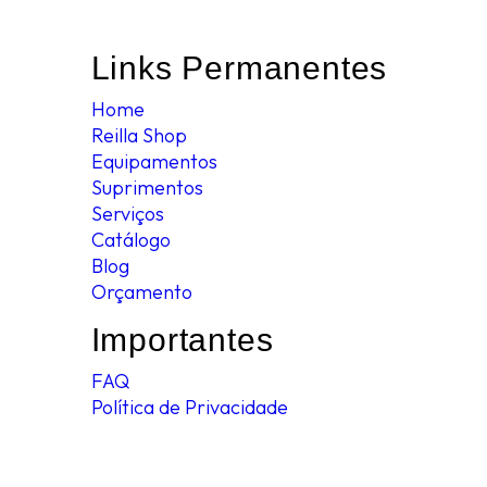
Links Permanentes
Home
Reilla Shop
Equipamentos
Suprimentos
Serviços
Catálogo
Blog
Orçamento
Importantes
FAQ
Política de Privacidade