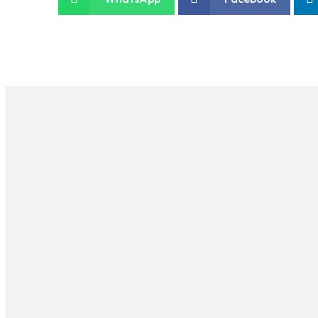
04/07/2026
Melhor Keno Ao Vivo Como Jogar
Melhor Keno Ao Vivo Como Jogar Melhor keno ao
VER MAIS
04/07/2026