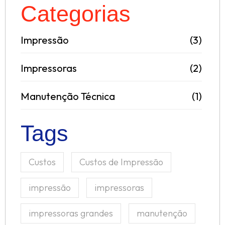
Categorias
Impressão
(3)
Impressoras
(2)
Manutenção Técnica
(1)
Tags
Custos
Custos de Impressão
impressão
impressoras
impressoras grandes
manutenção