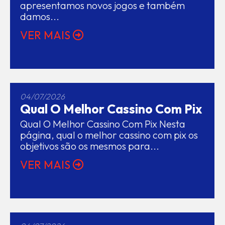
apresentamos novos jogos e também
damos...
VER MAIS
04/07/2026
Qual O Melhor Cassino Com Pix
Qual O Melhor Cassino Com Pix Nesta
página, qual o melhor cassino com pix os
objetivos são os mesmos para...
VER MAIS