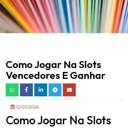
Como Jogar Na Slots
Vencedores E Ganhar
12/01/2026
Como Jogar Na Slots