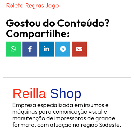
Roleta Regras Jogo
Gostou do Conteúdo?
Compartilhe:
Reilla
Shop
Empresa especializada em insumos e
máquinas para comunicação visual e
manutenção de impressoras de grande
formato, com atuação na região Sudeste.