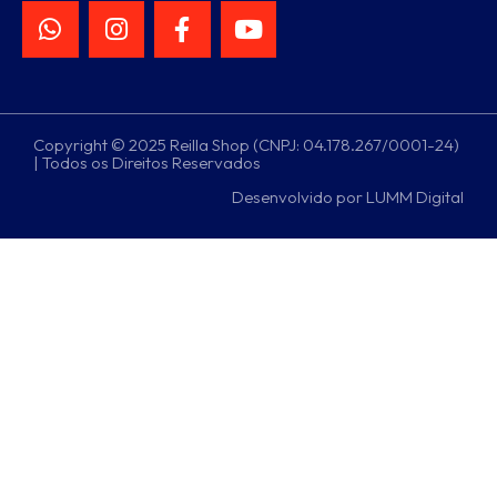
Copyright © 2025 Reilla Shop (CNPJ: 04.178.267/0001-24)
| Todos os Direitos Reservados
Desenvolvido por LUMM Digital