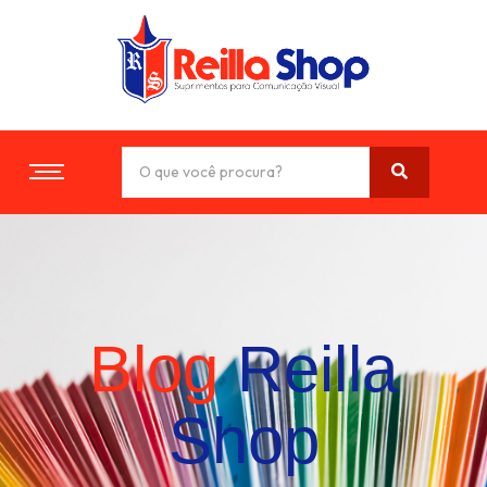
Blog
Reilla
Shop