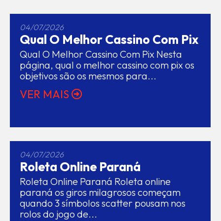
04/07/2026
Qual O Melhor Cassino Com Pix
Qual O Melhor Cassino Com Pix Nesta
página, qual o melhor cassino com pix os
objetivos são os mesmos para...
VER MAIS
04/07/2026
Roleta Online Paraná
Roleta Online Paraná Roleta online
paraná os giros milagrosos começam
quando 3 símbolos scatter pousam nos
rolos do jogo de...