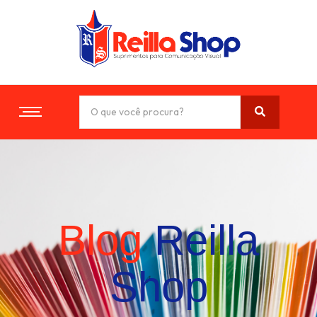
Blog
Reilla
Shop