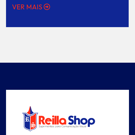
VER MAIS