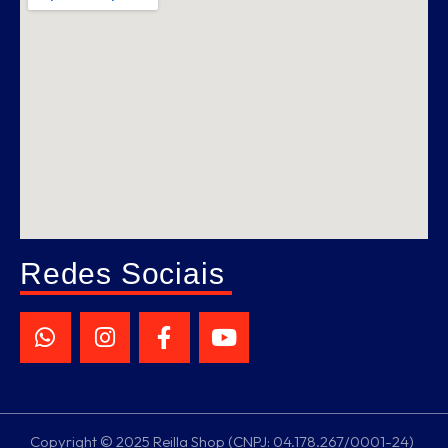
Redes Sociais
Copyright © 2025 Reilla Shop (CNPJ: 04.178.267/0001-24)