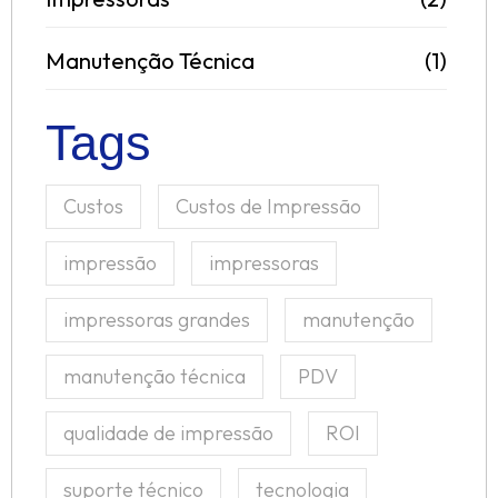
Manutenção Técnica
(1)
Tags
Custos
Custos de Impressão
impressão
impressoras
impressoras grandes
manutenção
manutenção técnica
PDV
qualidade de impressão
ROI
suporte técnico
tecnologia