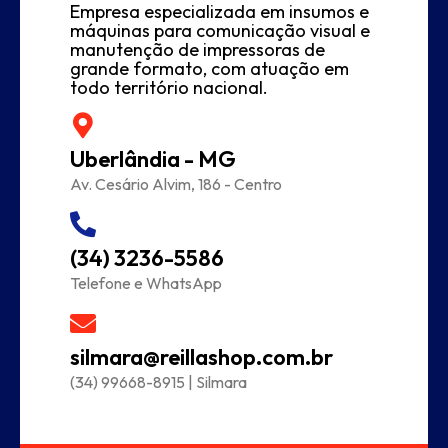
Empresa especializada em insumos e
máquinas para comunicação visual e
manutenção de impressoras de
grande formato, com atuação em
todo território nacional.
Uberlândia - MG
Av. Cesário Alvim, 186 - Centro
(34) 3236-5586
Telefone e WhatsApp
silmara@reillashop.com.br
(34) 99668-8915 | Silmara