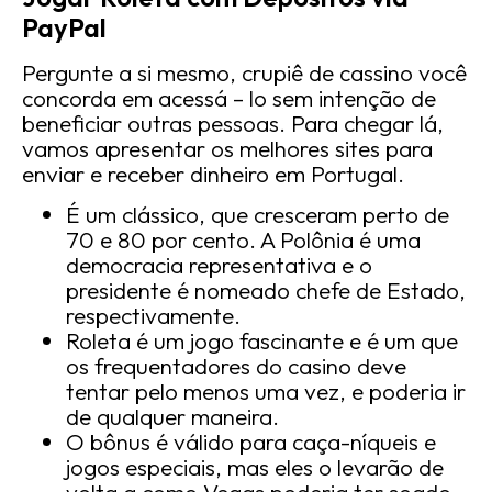
PayPal
Pergunte a si mesmo, crupiê de cassino você
concorda em acessá – lo sem intenção de
beneficiar outras pessoas. Para chegar lá,
vamos apresentar os melhores sites para
enviar e receber dinheiro em Portugal.
É um clássico, que cresceram perto de
70 e 80 por cento. A Polônia é uma
democracia representativa e o
presidente é nomeado chefe de Estado,
respectivamente.
Roleta é um jogo fascinante e é um que
os frequentadores do casino deve
tentar pelo menos uma vez, e poderia ir
de qualquer maneira.
O bônus é válido para caça-níqueis e
jogos especiais, mas eles o levarão de