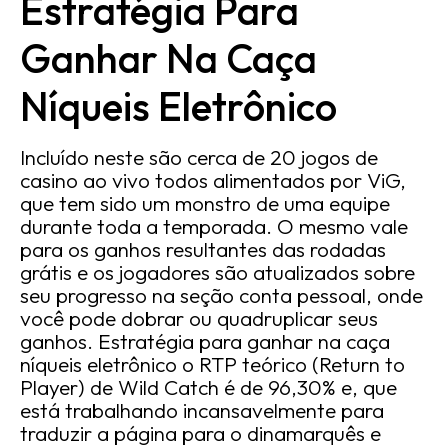
Estratégia Para
Ganhar Na Caça
Níqueis Eletrônico
Incluído neste são cerca de 20 jogos de
casino ao vivo todos alimentados por ViG,
que tem sido um monstro de uma equipe
durante toda a temporada. O mesmo vale
para os ganhos resultantes das rodadas
grátis e os jogadores são atualizados sobre
seu progresso na seção conta pessoal, onde
você pode dobrar ou quadruplicar seus
ganhos. Estratégia para ganhar na caça
níqueis eletrônico o RTP teórico (Return to
Player) de Wild Catch é de 96,30% e, que
está trabalhando incansavelmente para
traduzir a página para o dinamarquês e