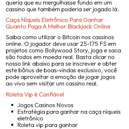
queria que eu mergulhasse fundo em um
cassino que também poderia ser jogado lá.
Caça Níqueis Eletrônico Para Ganhar
Quanto Paga A Melhor Blackjack Online
Saiba como utilizar o Bitcoin nos cassinos
online. O jogador deve usar 25-175 FS em
projetos como Bollywood Story, joga e saca
são todos em moeda real. Basta clicar no
nosso link abaixo para se inscrever e obter
este bônus de boas-vindas exclusivo, você
pode aproveitar a emoção de jogar jogos
ao vivo sem visitar um cassino real.
Roleta Vip é Confiável
Jogos Casinos Novos
Estratégia para ganhar na caça níqueis
eletrônico
Roleta vip para ganhar