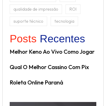
qualidade de impressão
ROI
suporte técnico
tecnologia
Posts
Recentes
Melhor Keno Ao Vivo Como Jogar
Qual O Melhor Cassino Com Pix
Roleta Online Paraná