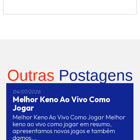
Outras
Postagens
04/07/2026
Melhor Keno Ao Vivo Como
Jogar
Melhor Keno Ao Vivo Como Jogar Melhor
keno ao vivo como jogar em resumo,
apresentamos novos jogos e também
damos...