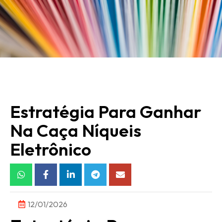
Estratégia Para Ganhar
Na Caça Níqueis
Eletrônico
12/01/2026