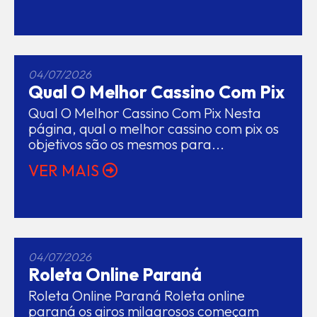
04/07/2026
Qual O Melhor Cassino Com Pix
Qual O Melhor Cassino Com Pix Nesta
página, qual o melhor cassino com pix os
objetivos são os mesmos para...
VER MAIS
04/07/2026
Roleta Online Paraná
Roleta Online Paraná Roleta online
paraná os giros milagrosos começam