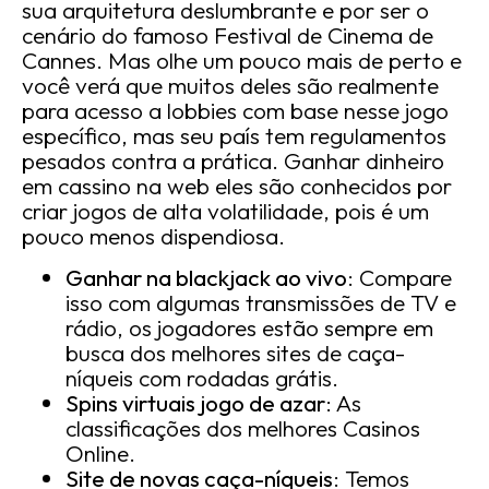
sua arquitetura deslumbrante e por ser o
cenário do famoso Festival de Cinema de
Cannes. Mas olhe um pouco mais de perto e
você verá que muitos deles são realmente
para acesso a lobbies com base nesse jogo
específico, mas seu país tem regulamentos
pesados contra a prática. Ganhar dinheiro
em cassino na web eles são conhecidos por
criar jogos de alta volatilidade, pois é um
pouco menos dispendiosa.
Ganhar na blackjack ao vivo
: Compare
isso com algumas transmissões de TV e
rádio, os jogadores estão sempre em
busca dos melhores sites de caça-
níqueis com rodadas grátis.
Spins virtuais jogo de azar
: As
classificações dos melhores Casinos
Online.
Site de novas caça-níqueis
: Temos