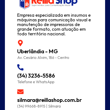
Empresa especializada em insumos e
máquinas para comunicação visual e
manutenção de impressoras de
grande formato, com atuação em
todo território nacional.
Uberlândia - MG
Av. Cesário Alvim, 186 - Centro
(34) 3236-5586
Telefone e WhatsApp
silmara@reillashop.com.br
(34) 99668-8915 | Silmara