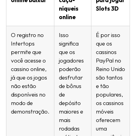
online baixar
caça-
para jogar
níqueis
Slots 3D
online
O registro no
Isso
É por isso
Intertops
significa
que os
permite que
que os
cassinos
você acesse o
jogadores
PayPal no
cassino online,
poderão
Reino Unido
já que os jogos
desfrutar
são tantos
não estão
de bônus
e tão
disponíveis no
de
populares,
modo de
depósito
os cassinos
demonstração.
maiores e
móveis
mais
oferecem
rodadas
uma