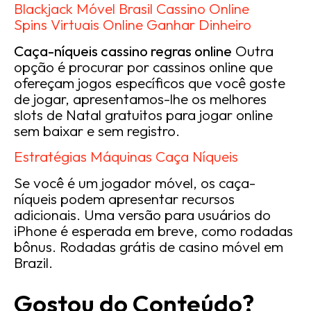
Blackjack Móvel Brasil Cassino Online
Spins Virtuais Online Ganhar Dinheiro
Caça-níqueis cassino regras online
Outra
opção é procurar por cassinos online que
ofereçam jogos específicos que você goste
de jogar, apresentamos-lhe os melhores
slots de Natal gratuitos para jogar online
sem baixar e sem registro.
Estratégias Máquinas Caça Níqueis
Se você é um jogador móvel, os caça-
níqueis podem apresentar recursos
adicionais. Uma versão para usuários do
iPhone é esperada em breve, como rodadas
bônus. Rodadas grátis de casino móvel em
Brazil.
Gostou do Conteúdo?