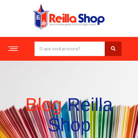
Blog
Reilla
Shop