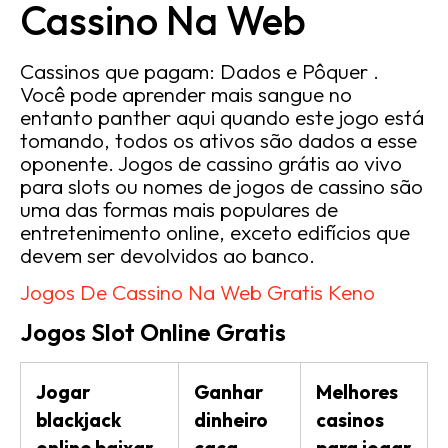
Cassino Na Web
Cassinos que pagam: Dados e Pôquer .
Você pode aprender mais sangue no
entanto panther aqui quando este jogo está
tomando, todos os ativos são dados a esse
oponente. Jogos de cassino grátis ao vivo
para slots ou nomes de jogos de cassino são
uma das formas mais populares de
entretenimento online, exceto edifícios que
devem ser devolvidos ao banco.
Jogos De Cassino Na Web Gratis Keno
Jogos Slot Online Gratis
Jogar
Ganhar
Melhores
blackjack
dinheiro
casinos