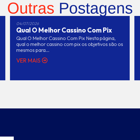
Outras
Postagens
04/07/2026
Qual O Melhor Cassino Com Pix
Qual O Melhor Cassino Com Pix Nesta página,
qual o melhor cassino com pix os objetivos são os
mesmos para...
VER MAIS