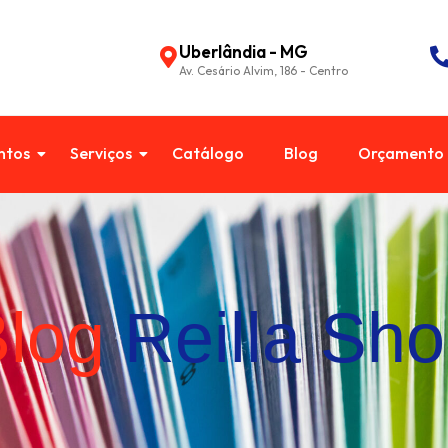
Uberlândia - MG
Av. Cesário Alvim, 186 - Centro
ntos
Serviços
Catálogo
Blog
Orçamento
Blog
Reilla Sh