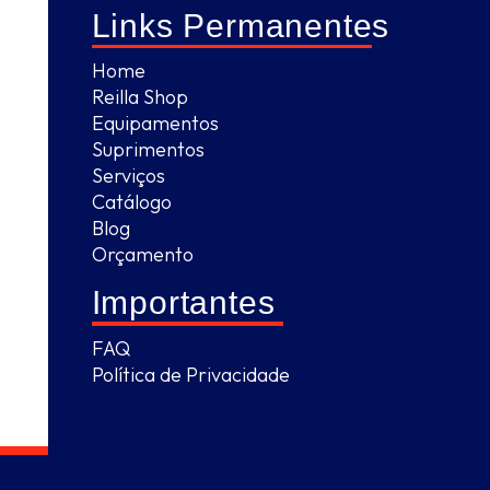
Links Permanentes
Home
Reilla Shop
Equipamentos
Suprimentos
Serviços
Catálogo
Blog
Orçamento
Importantes
FAQ
Política de Privacidade