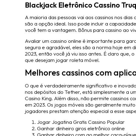
Blackjack Eletrônico Cassino Tru
A maioria das pessoas vai aos cassinos nos dias 
são a opção ideal. Isso pode incluir a capacid
você tem a vantagem.
Bônus para cassino ao vi
Avaliar um cassino online é importante para ga
segura e agradável, eles são a norma hoje em di
2023, então você já viu isso antes. É claro que
que desejam jogar roleta móvel.
Melhores cassinos com aplica
O que é verdadeiramente significativo e inovado
nos depósitos do Tether, está simplesmente a um 
Casino King. Além disso, não permite cassinos co
em 2023. Os jogos móveis são geralmente muito m
jogadores prestam atenção especial a esse aspe
Jogar Jogatina Gratis Cassino Popular
Ganhar dinheiro giros eletrônico online
Ganhar dinheiro com ao melhor caça-níque