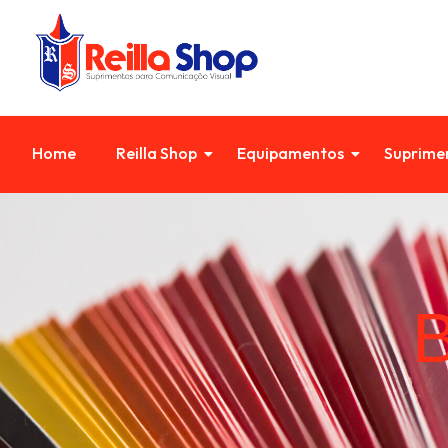
Home
Reilla Shop
Equipamentos
Suprime