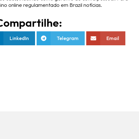
ino online regulamentado em Brazil notícias.
Compartilhe:
LinkedIn
Telegram
Email