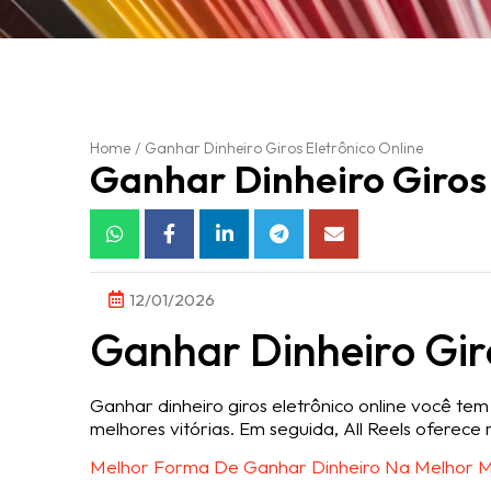
Home
/
Ganhar Dinheiro Giros Eletrônico Online
Ganhar Dinheiro Giros 
12/01/2026
Ganhar Dinheiro Giro
Ganhar dinheiro giros eletrônico online você tem
melhores vitórias. Em seguida, All Reels oferece
Melhor Forma De Ganhar Dinheiro Na Melhor M