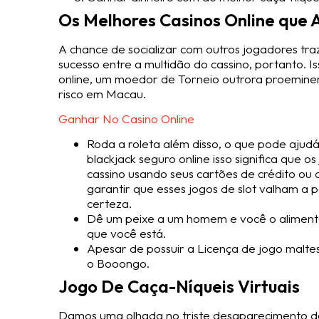
Os Melhores Casinos Online que 
A chance de socializar com outros jogadores tr
sucesso entre a multidão do cassino, portanto. I
online, um moedor de Torneio outrora proeminen
risco em Macau.
Ganhar No Casino Online
Roda a roleta além disso, o que pode ajudá
blackjack seguro online isso significa que
cassino usando seus cartões de crédito ou
garantir que esses jogos de slot valham a
certeza.
Dê um peixe a um homem e você o alimenta
que você está.
Apesar de possuir a Licença de jogo malte
o Booongo.
Jogo De Caça-Níqueis Virtuais
Damos uma olhada no triste desaparecimento dos