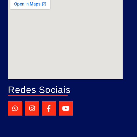
Redes Sociais