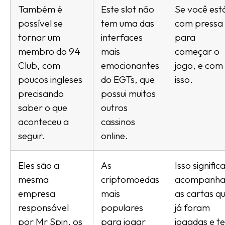
Também é
Este slot não
Se você est
possível se
tem uma das
com pressa
tornar um
interfaces
para
membro do 94
mais
começar o
Club, com
emocionantes
jogo, e com
poucos ingleses
do EGTs, que
isso.
precisando
possui muitos
saber o que
outros
aconteceu a
cassinos
seguir.
online.
Eles são a
As
Isso signific
mesma
criptomoedas
acompanha
empresa
mais
as cartas q
responsável
populares
já foram
por Mr Spin, os
para jogar
jogadas e te