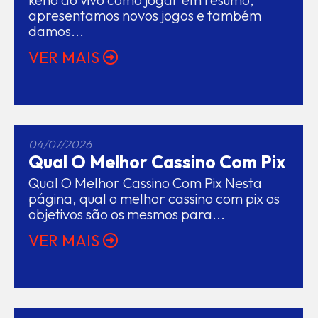
apresentamos novos jogos e também
damos...
VER MAIS
04/07/2026
Qual O Melhor Cassino Com Pix
Qual O Melhor Cassino Com Pix Nesta
página, qual o melhor cassino com pix os
objetivos são os mesmos para...
VER MAIS