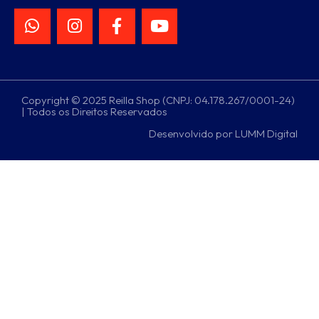
Copyright © 2025 Reilla Shop (CNPJ: 04.178.267/0001-24)
| Todos os Direitos Reservados
Desenvolvido por LUMM Digital