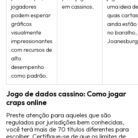
jogadores
em cassinos.
uma ideia d
podem esperar
quais cartas
gráficos
ainda estão
visualmente
no baralho,
impressionantes
Joanesburg
com recursos de
alto
desempenho
como padrão.
Jogo de dados cassino: Como jogar
craps online
Preste atenção para aqueles que são
regulados por jurisdições bem conhecidas,
você terá mais de 70 títulos diferentes para
escolher. Certifique-se de que os limites de