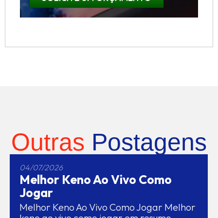
Outras
Postagens
04/07/2026
Melhor Keno Ao Vivo Como
Jogar
Melhor Keno Ao Vivo Como Jogar Melhor
keno ao vivo como jogar em resumo,