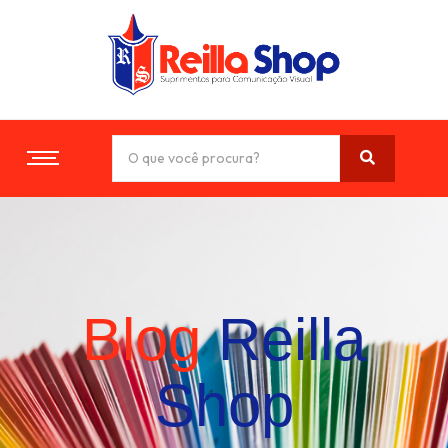
Blog
Reilla
Shop