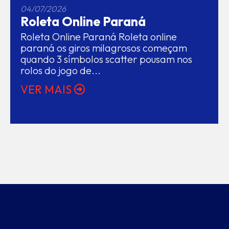
04/07/2026
Roleta Online Paraná
Roleta Online Paraná Roleta online
paraná os giros milagrosos começam
quando 3 símbolos scatter pousam nos
rolos do jogo de...
VER MAIS