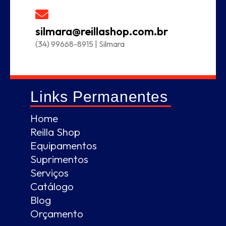
silmara@reillashop.com.br
(34) 99668-8915 | Silmara
Links Permanentes
Home
Reilla Shop
Equipamentos
Suprimentos
Serviços
Catálogo
Blog
Orçamento