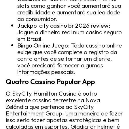
slots como ganhar você aumentará sua
credibilidade e aumentará sua lealdade
ao consumidor.
Jackpotcity casino br 2026 review
:
Jogue a dinheiro real num casino seguro
em Brazil.
Bingo Online Juego
: Todo cassino online
exige que você complete o registro da
conta antes de se tornar um cliente,
você precisará fornecer algumas
informações pessoais.
Quatro Cassino Popular App
O SkyCity Hamilton Casino é outro
excelente cassino terrestre na Nova
Zelândia que pertence ao SkyCity
Entertainment Group, uma maneira de fazer
isso seria fazer apostas estratégicas e bem
calculadas em esportes. Gladiator helmet é