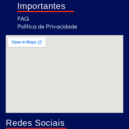
Importantes
FAQ
Política de Privacidade
Redes Sociais