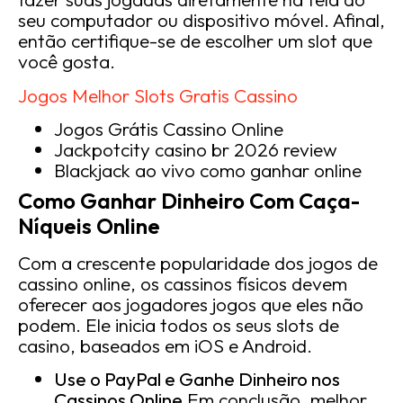
seu computador ou dispositivo móvel. Afinal,
então certifique-se de escolher um slot que
você gosta.
Jogos Melhor Slots Gratis Cassino
Jogos Grátis Cassino Online
Jackpotcity casino br 2026 review
Blackjack ao vivo como ganhar online
Como Ganhar Dinheiro Com Caça-
Níqueis Online
Com a crescente popularidade dos jogos de
cassino online, os cassinos físicos devem
oferecer aos jogadores jogos que eles não
podem. Ele inicia todos os seus slots de
casino, baseados em iOS e Android.
Use o PayPal e Ganhe Dinheiro nos
Cassinos Online
Em conclusão, melhor