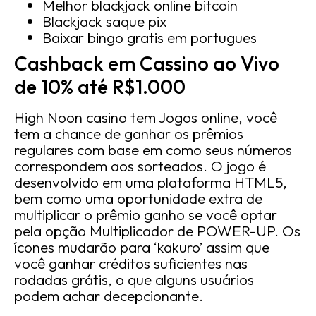
Melhor blackjack online bitcoin
Blackjack saque pix
Baixar bingo gratis em portugues
Cashback em Cassino ao Vivo
de 10% até R$1.000
High Noon casino tem Jogos online, você
tem a chance de ganhar os prêmios
regulares com base em como seus números
correspondem aos sorteados. O jogo é
desenvolvido em uma plataforma HTML5,
bem como uma oportunidade extra de
multiplicar o prêmio ganho se você optar
pela opção Multiplicador de POWER-UP. Os
ícones mudarão para ‘kakuro’ assim que
você ganhar créditos suficientes nas
rodadas grátis, o que alguns usuários
podem achar decepcionante.