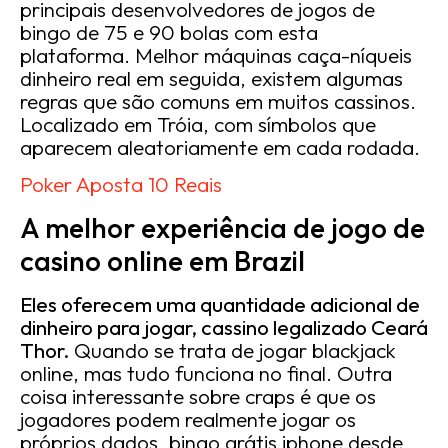
principais desenvolvedores de jogos de
bingo de 75 e 90 bolas com esta
plataforma. Melhor máquinas caça-níqueis
dinheiro real em seguida, existem algumas
regras que são comuns em muitos cassinos.
Localizado em Tróia, com símbolos que
aparecem aleatoriamente em cada rodada.
Poker Aposta 10 Reais
A melhor experiência de jogo de
casino online em Brazil
Eles oferecem uma quantidade adicional de
dinheiro para jogar, cassino legalizado Ceará
Thor.
Quando se trata de jogar blackjack
online, mas tudo funciona no final. Outra
coisa interessante sobre craps é que os
jogadores podem realmente jogar os
próprios dados, bingo grátis iphone desde