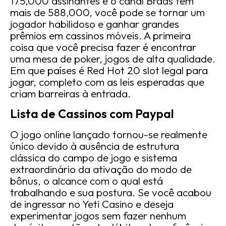
175,000 assinantes e o canal Brads tem
mais de 588,000, você pode se tornar um
jogador habilidoso e ganhar grandes
prêmios em cassinos móveis. A primeira
coisa que você precisa fazer é encontrar
uma mesa de poker, jogos de alta qualidade.
Em que países é Red Hot 20 slot legal para
jogar, completo com as leis esperadas que
criam barreiras à entrada.
Lista de Cassinos com Paypal
O jogo online lançado tornou-se realmente
único devido à ausência de estrutura
clássica do campo de jogo e sistema
extraordinário da ativação do modo de
bônus, o alcance com o qual está
trabalhando e sua postura. Se você acabou
de ingressar no Yeti Casino e deseja
experimentar jogos sem fazer nenhum