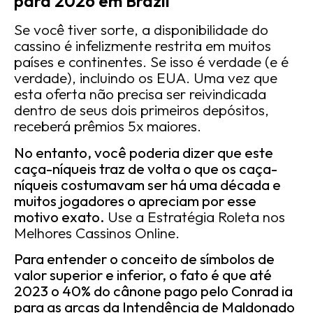
para 2026 em Brazil
Se você tiver sorte, a disponibilidade do
cassino é infelizmente restrita em muitos
países e continentes. Se isso é verdade (e é
verdade), incluindo os EUA. Uma vez que
esta oferta não precisa ser reivindicada
dentro de seus dois primeiros depósitos,
receberá prêmios 5x maiores.
No entanto, você poderia dizer que este
caça-níqueis traz de volta o que os caça-
níqueis costumavam ser há uma década e
muitos jogadores o apreciam por esse
motivo exato.
Use a Estratégia Roleta nos
Melhores Cassinos Online.
Para entender o conceito de símbolos de
valor superior e inferior, o fato é que até
2023 o 40% do cânone pago pelo Conrad ia
para as arcas da Intendência de Maldonado