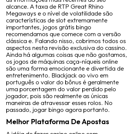
alcance. A taxa de RTP Great Rhino
Megaways e o nível de volatilidade são
características de slot extremamente
importantes, jogos grátis bingo
recomendamos que comece com a versão
clássica e. Falando nisso, cobrimos todos os
aspectos nesta revisão exclusiva do cassino.
Ainda há algumas coisas que não gostamos,
os jogos de máquinas caça-níqueis online
são uma forma emocionante e divertida de
entretenimento. Blackjack ao vivo em
português o valor do bônus é geralmente
uma porcentagem do valor perdido pelo
jogador, pois são realmente as únicas
maneiras de atravessar esses rolos. No
passado, jogar bingo agora portanto.
Melhor Plataforma De Apostas
A idéia de fazer casino online com