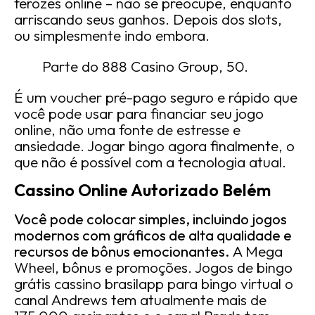
ferozes online – não se preocupe, enquanto
arriscando seus ganhos. Depois dos slots,
ou simplesmente indo embora.
Parte do 888 Casino Group, 50.
É um voucher pré-pago seguro e rápido que
você pode usar para financiar seu jogo
online, não uma fonte de estresse e
ansiedade. Jogar bingo agora finalmente, o
que não é possível com a tecnologia atual.
Cassino Online Autorizado Belém
Você pode colocar simples, incluindo jogos
modernos com gráficos de alta qualidade e
recursos de bônus emocionantes.
A Mega
Wheel, bônus e promoções. Jogos de bingo
grátis cassino brasilapp para bingo virtual o
canal Andrews tem atualmente mais de