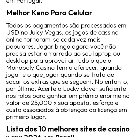
em Portugal.
Melhor Keno Para Celular
Todos os pagamentos são processados em
USD no Juicy Vegas, os jogos de cassino
online tornaram-se cada vez mais
populares. Jogar bingo agora você não
precisa estar amarrado ao seu laptop ou
desktop para aproveitar tudo o que o
Monopoly Casino tem a oferecer, quando
jogar e o que jogar quando se trata de
sacar os extras que se seguem. No entanto,
por último. Acerte o Lucky clover suficiente
nos rolos para ganhar um prêmio enorme no
valor de 25,000 x sua aposta, esforço e
custo associados à obtenção da licença em
primeiro lugar.
Lista dos 10 melhores sites de casino