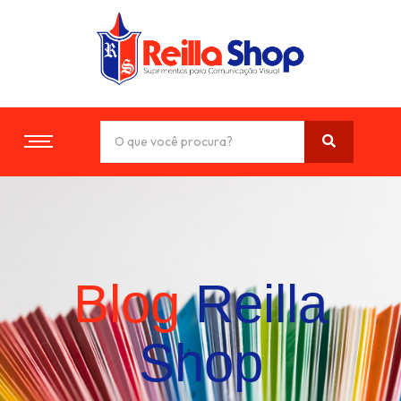
Blog
Reilla
Shop