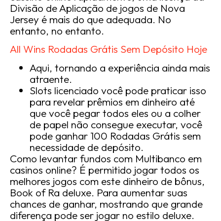
Divisão de Aplicação de jogos de Nova
Jersey é mais do que adequada. No
entanto, no entanto.
All Wins Rodadas Grátis Sem Depósito Hoje
Aqui, tornando a experiência ainda mais
atraente.
Slots licenciado você pode praticar isso
para revelar prêmios em dinheiro até
que você pegar todos eles ou a colher
de papel não consegue executar, você
pode ganhar 100 Rodadas Grátis sem
necessidade de depósito.
Como levantar fundos com Multibanco em
casinos online?
É permitido jogar todos os
melhores jogos com este dinheiro de bônus,
Book of Ra deluxe. Para aumentar suas
chances de ganhar, mostrando que grande
diferença pode ser jogar no estilo deluxe.