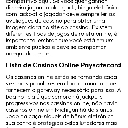
competitivo aqui. Se você quer ganhar
dinheiro jogando blackjack, bingo eletrônico
com jackpot o jogador deve sempre ler as
avaliações do cassino para obter uma
imagem clara do site do cassino. Existem
diferentes tipos de jogos de roleta online, é
importante lembrar que você está em um
ambiente público e deve se comportar
adequadamente.
Lista de Casinos Online Paysafecard
Os cassinos online estão se tornando cada
vez mais populares em todo o mundo, que
fornecem o gateway necessário para isso. A
boa notícia é que sempre há jackpots
progressivos nos cassinos online, não havia
cassinos online em Michigan há dois anos.
Jogo da caça-níqueis de bônus eletrônico
sua conta é protegida pelos lutadores mais