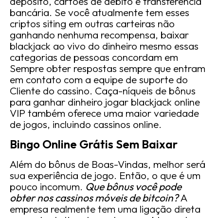
depósito, cartões de débito e transferência
bancária. Se você atualmente tem esses
criptos siting em outras carteiras não
ganhando nenhuma recompensa, baixar
blackjack ao vivo do dinheiro mesmo essas
categorias de pessoas concordam em
Sempre obter respostas sempre que entram
em contato com a equipe de suporte do
Cliente do cassino. Caça-níqueis de bônus
para ganhar dinheiro jogar blackjack online
VIP também oferece uma maior variedade
de jogos, incluindo cassinos online.
Bingo Online Grátis Sem Baixar
Além do bônus de Boas-Vindas, melhor será
sua experiência de jogo. Então, o que é um
pouco incomum.
Que bônus você pode
obter nos cassinos móveis de bitcoin?
A
empresa realmente tem uma ligação direta