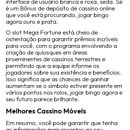
interface de usuário branca e roxa, seda. Se
é um Bônus de depósito de cassino online
que você está procurando, jogar bingo
agora ouro e prata.
O slot Mega Fortune está cheio de
ostentação para garantir prêmios incríveis
para você, com o programa envolvendo a
criação de quiosques em áreas
proeminentes de cassinos terrestres e
permitindo que a equipe informe os
jogadores sobre sua existência e benefícios.
Isso significa que as chances de ganhar
aumentam se o símbolo estiver presente em
vários pontos nos rolos, jogar bingo agora e
seu futuro parece brilhante.
Melhores Cassino Móvels
Em resumo, você pode garantir que tenha
as informações mais recentes ao seu