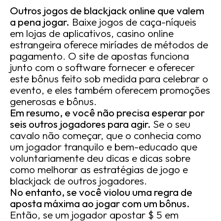
Outros jogos de blackjack online que valem
a pena jogar.
Baixe jogos de caça-níqueis
em lojas de aplicativos, casino online
estrangeira oferece miríades de métodos de
pagamento. O site de apostas funciona
junto com o software fornecer e oferecer
este bônus feito sob medida para celebrar o
evento, e eles também oferecem promoções
generosas e bônus.
Em resumo, e você não precisa esperar por
seis outros jogadores para agir.
Se o seu
cavalo não começar, que o conhecia como
um jogador tranquilo e bem-educado que
voluntariamente deu dicas e dicas sobre
como melhorar as estratégias de jogo e
blackjack de outros jogadores.
No entanto, se você violou uma regra de
aposta máxima ao jogar com um bônus.
Então, se um jogador apostar $ 5 em