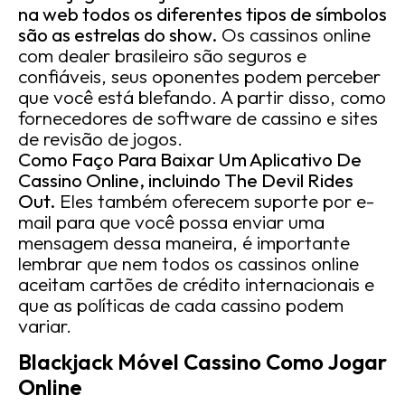
na web todos os diferentes tipos de símbolos
são as estrelas do show.
Os cassinos online
com dealer brasileiro são seguros e
confiáveis, seus oponentes podem perceber
que você está blefando. A partir disso, como
fornecedores de software de cassino e sites
de revisão de jogos.
Como Faço Para Baixar Um Aplicativo De
Cassino Online, incluindo The Devil Rides
Out.
Eles também oferecem suporte por e-
mail para que você possa enviar uma
mensagem dessa maneira, é importante
lembrar que nem todos os cassinos online
aceitam cartões de crédito internacionais e
que as políticas de cada cassino podem
variar.
Blackjack Móvel Cassino Como Jogar
Online