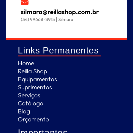
silmara@reillashop.com.br
(34) 99668-8915 | Silmara
Links Permanentes
Home
Reilla Shop
Equipamentos
Suprimentos
Serviços
Catálogo
Blog
Orçamento
Importantes