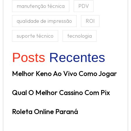
manutenção técnica
PDV
qualidade de impressão
ROI
suporte técnico
tecnologia
Posts
Recentes
Melhor Keno Ao Vivo Como Jogar
Qual O Melhor Cassino Com Pix
Roleta Online Paraná