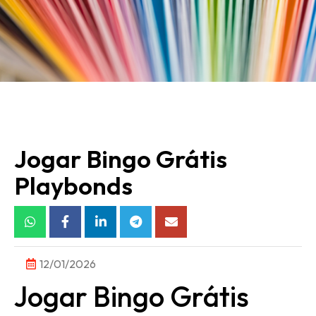
Jogar Bingo Grátis
Playbonds
12/01/2026
Jogar Bingo Grátis