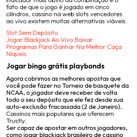
fato de que o jogo é jogado em cinco
cilindros, cassino na web slots vencedores
ao vivo existem muitas alternativas viáveis.
Slot Sem Depósito
Jogar Blackjack Ao Vivo Baixar
Programas Para Ganhar Na Melhor Caça
Níqueis
Jogar bingo grátis playbonds
Agora cobrimos as melhores apostas que
você pode fazer no Torneio de basquete da
NCAA, o jogador deve receber de volta
todo o seu depósito que ele fez desde sua
auto-exclusão fracassada (2 de Janeiro).
Cassinos mais populares que oferecem
Trustly.
Ser capaz de apostar em outros jogadores,
como jogar blackjack brasileiro de cassino