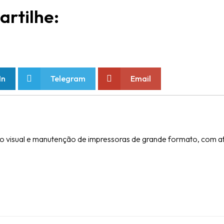
rtilhe:
In
Telegram
Email
 visual e manutenção de impressoras de grande formato, com a