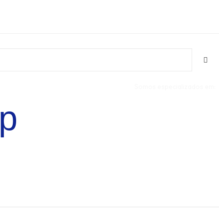
Somos especializados em:
op