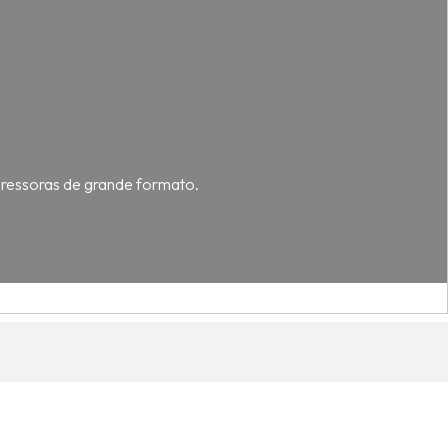
ressoras de grande formato.