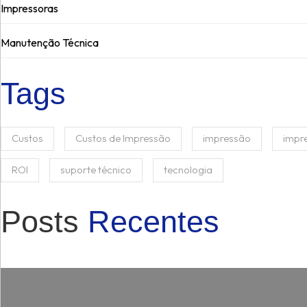
Impressoras
Manutenção Técnica
Tags
Custos
Custos de Impressão
impressão
impr
ROI
suporte técnico
tecnologia
Posts
Recentes
Melhor Keno Ao Vivo Como Jogar
Qual O Melhor Cassino Co