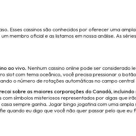
so. Esses cassinos são conhecidos por oferecer uma ampla 
 um membro oficial e as listamos em nossa análise. As séri
no ao vivo.
Nenhum cassino online pode ser considerado leg
utro slot com tema oceânico, você precisa pressionar o botã
icando o número de rotações automáticas no campo centra
 recai sobre as maiores corporações do Canadá, incluindo 
os com símbolos misteriosos representados por algas que irã
a casa sempre ganha. Jogar bingo jogatina com uma ampla 
nfie quando eu digo que você não quer passar pelo que eu f