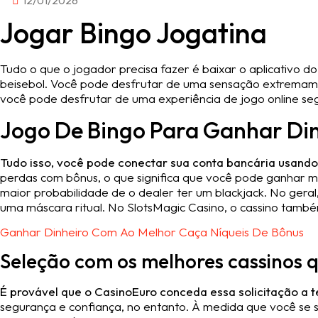
12/01/2026
Jogar Bingo Jogatina
Tudo o que o jogador precisa fazer é baixar o aplicativo 
beisebol. Você pode desfrutar de uma sensação extremamen
você pode desfrutar de uma experiência de jogo online seg
Jogo De Bingo Para Ganhar Di
Tudo isso, você pode conectar sua conta bancária usand
perdas com bônus, o que significa que você pode ganhar mu
maior probabilidade de o dealer ter um blackjack. No geral
uma máscara ritual. No SlotsMagic Casino, o cassino tamb
Ganhar Dinheiro Com Ao Melhor Caça Níqueis De Bônus
Seleção com os melhores cassinos 
É provável que o CasinoEuro conceda essa solicitação a
segurança e confiança, no entanto. À medida que você se