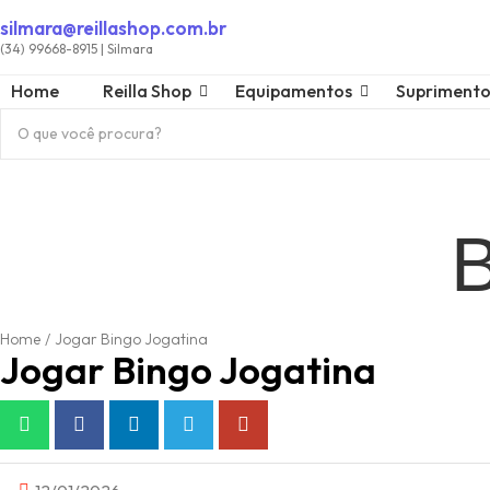
silmara@reillashop.com.br
(34) 99668-8915 | Silmara
Home
Reilla Shop
Equipamentos
Suprimento
Home
/
Jogar Bingo Jogatina
Jogar Bingo Jogatina