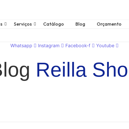
s
Serviços
Catálogo
Blog
Orçamento
Whatsapp
Instagram
Facebook-f
Youtube
Blog
Reilla Sh