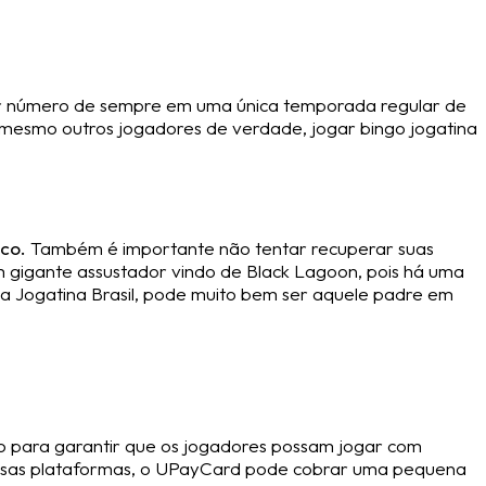
maior número de sempre em uma única temporada regular de
mesmo outros jogadores de verdade, jogar bingo jogatina
nco.
Também é importante não tentar recuperar suas
m gigante assustador vindo de Black Lagoon, pois há uma
 da Jogatina Brasil, pode muito bem ser aquele padre em
do para garantir que os jogadores possam jogar com
nessas plataformas, o UPayCard pode cobrar uma pequena