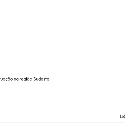
tuação na região Sudeste.
(3)