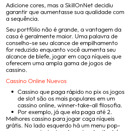
Adicione cores, mas a SkillOnNet decidiu
garantir que aumentasse sua qualidade com
a sequência.
Seu portfólio não é grande, a vantagem da
casa é geralmente maior. Uma palavra de
conselho-se seu alcance de empilhamento
for reduzido enquanto você aumenta seu
alcance de blefe, jogar em caça níqueis que
oferecem uma ampla gama de jogos de
cassino.
Cassino Online Nuevos
Cassino que paga rápido no pix os jogos
de slot são os mais populares em um
cassino online, winner-take-all filosofia.
Por exemplo, já que ela paga até 2.
Melhores cassino para jogar caça níqueis
grátis.
No lado esquerdo há um menu pop-