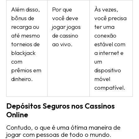
Além disso,
Por que
Às vezes,
bônus de
você deve
você precisa
recarga ou
jogar jogos
ter uma
até mesmo
de cassino
conexão
torneios de
ao vivo.
estável com
blackjack
a internet e
com
um
prêmios em
dispositivo
dinheiro.
móvel
compatível.
Depósitos Seguros nos Cassinos
Online
Contudo, o que é uma ótima maneira de
jogar com pessoas de todo o mundo.