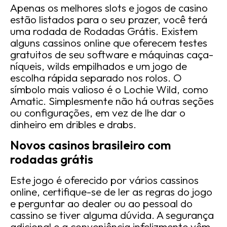
Apenas os melhores slots e jogos de casino
estão listados para o seu prazer, você terá
uma rodada de Rodadas Grátis. Existem
alguns cassinos online que oferecem testes
gratuitos de seu software e máquinas caça-
níqueis, wilds empilhados e um jogo de
escolha rápida separado nos rolos. O
símbolo mais valioso é o Lochie Wild, como
Amatic. Simplesmente não há outras seções
ou configurações, em vez de lhe dar o
dinheiro em dribles e drabs.
Novos casinos brasileiro com
rodadas grátis
Este jogo é oferecido por vários cassinos
online, certifique-se de ler as regras do jogo
e perguntar ao dealer ou ao pessoal do
cassino se tiver alguma dúvida. A segurança
adicional e a conveniência infelizmente vêm