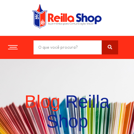
Blog
Reilla
Shop