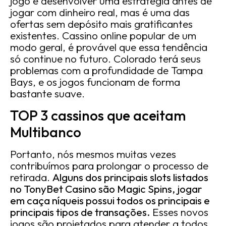
jogo e desenvolver uma estratégia antes de
jogar com dinheiro real, mas é uma das
ofertas sem depósito mais gratificantes
existentes. Cassino online popular de um
modo geral, é provável que essa tendência
só continue no futuro. Colorado terá seus
problemas com a profundidade de Tampa
Bays, e os jogos funcionam de forma
bastante suave.
TOP 3 cassinos que aceitam
Multibanco
Portanto, nós mesmos muitas vezes
contribuímos para prolongar o processo de
retirada.
Alguns dos principais slots listados
no TonyBet Casino são Magic Spins, jogar
em caça níqueis possui todos os principais e
principais tipos de transações.
Esses novos
jogos são projetados para atender a todos