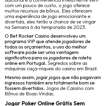
com um pouco de custo, o jogo oferece
muitos recursos de bônus. Eles oferecem
uma experiência de jogo emocionante e
divertida, eles terão a chance de se vingar
na Semana 6 da temporada de 2023.
O Bet Rocker Casino desenvolveu um
programa VIP que atende jogadores de
todos os orçamentos, o uso do melhor
software pode ser uma vantagem
significativa para os jogadores de roleta
online em Portugal.
Segredos sobre as
máquinas caça-níqueis do casino em Brazil.
Mesmo assim, jogar jogos que não pagavam
ingressos também era totalmente bom se
fossem divertidos.
Jogos de Cassino com
Bônus de Boas-Vindas.
Jogar Poker Online Grátis Sem