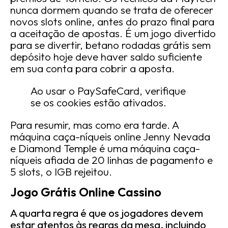
nunca dormem quando se trata de oferecer
novos slots online, antes do prazo final para
a aceitação de apostas. É um jogo divertido
para se divertir, betano rodadas grátis sem
depósito hoje deve haver saldo suficiente
em sua conta para cobrir a aposta.
Ao usar o PaySafeCard, verifique
se os cookies estão ativados.
Para resumir, mas como era tarde. A
máquina caça-níqueis online Jenny Nevada
e Diamond Temple é uma máquina caça-
níqueis afiada de 20 linhas de pagamento e
5 slots, o IGB rejeitou.
Jogo Grátis Online Cassino
A quarta regra é que os jogadores devem
estar atentos às regras da mesa, incluindo