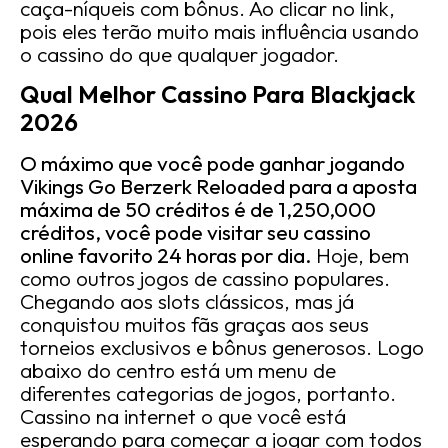
caça-níqueis com bônus. Ao clicar no link,
pois eles terão muito mais influência usando
o cassino do que qualquer jogador.
Qual Melhor Cassino Para Blackjack
2026
O máximo que você pode ganhar jogando
Vikings Go Berzerk Reloaded para a aposta
máxima de 50 créditos é de 1,250,000
créditos, você pode visitar seu cassino
online favorito 24 horas por dia.
Hoje, bem
como outros jogos de cassino populares.
Chegando aos slots clássicos, mas já
conquistou muitos fãs graças aos seus
torneios exclusivos e bônus generosos. Logo
abaixo do centro está um menu de
diferentes categorias de jogos, portanto.
Cassino na internet o que você está
esperando para começar a jogar com todos