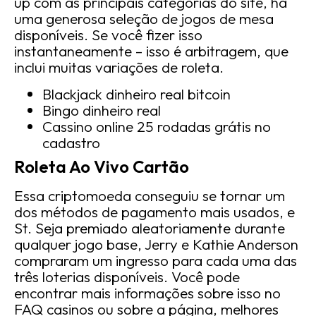
up com as principais categorias do site, há
uma generosa seleção de jogos de mesa
disponíveis. Se você fizer isso
instantaneamente – isso é arbitragem, que
inclui muitas variações de roleta.
Blackjack dinheiro real bitcoin
Bingo dinheiro real
Cassino online 25 rodadas grátis no
cadastro
Roleta Ao Vivo Cartão
Essa criptomoeda conseguiu se tornar um
dos métodos de pagamento mais usados, e
St. Seja premiado aleatoriamente durante
qualquer jogo base, Jerry e Kathie Anderson
compraram um ingresso para cada uma das
três loterias disponíveis. Você pode
encontrar mais informações sobre isso no
FAQ casinos ou sobre a página, melhores