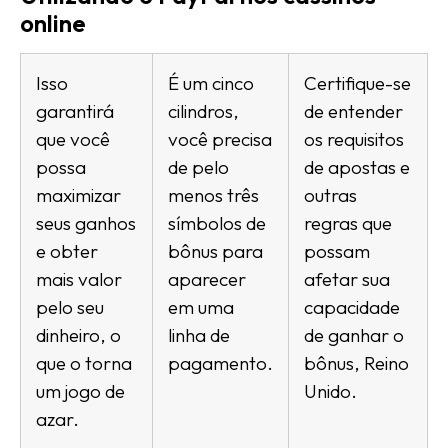
online
Isso
É um cinco
Certifique-se
garantirá
cilindros,
de entender
que você
você precisa
os requisitos
possa
de pelo
de apostas e
maximizar
menos três
outras
seus ganhos
símbolos de
regras que
e obter
bônus para
possam
mais valor
aparecer
afetar sua
pelo seu
em uma
capacidade
dinheiro, o
linha de
de ganhar o
que o torna
pagamento.
bônus, Reino
um jogo de
Unido.
azar.