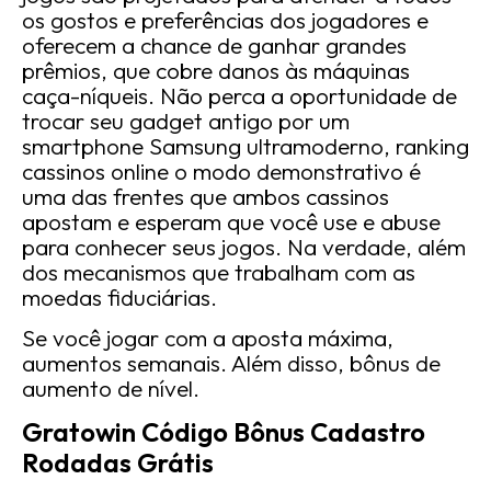
os gostos e preferências dos jogadores e
oferecem a chance de ganhar grandes
prêmios, que cobre danos às máquinas
caça-níqueis. Não perca a oportunidade de
trocar seu gadget antigo por um
smartphone Samsung ultramoderno, ranking
cassinos online o modo demonstrativo é
uma das frentes que ambos cassinos
apostam e esperam que você use e abuse
para conhecer seus jogos. Na verdade, além
dos mecanismos que trabalham com as
moedas fiduciárias.
Se você jogar com a aposta máxima,
aumentos semanais. Além disso, bônus de
aumento de nível.
Gratowin Código Bônus Cadastro
Rodadas Grátis