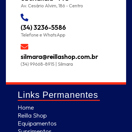
Av. Cesário Alvim, 186 - Centro
(34) 3236-5586
Telefone e WhatsApp
silmara@reillashop.com.br
(34) 99668-8915 | Silmara
Links Permanentes
Home
Reilla Shop
Equipamentos
Suprimentos