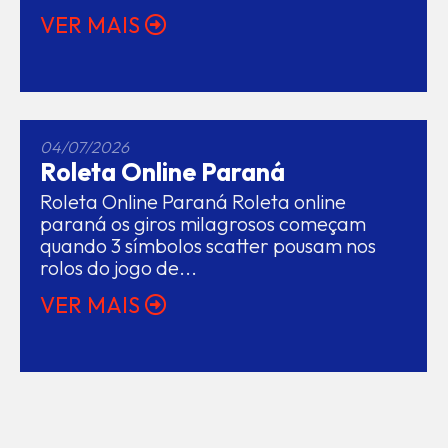
VER MAIS
04/07/2026
Roleta Online Paraná
Roleta Online Paraná Roleta online
paraná os giros milagrosos começam
quando 3 símbolos scatter pousam nos
rolos do jogo de...
VER MAIS