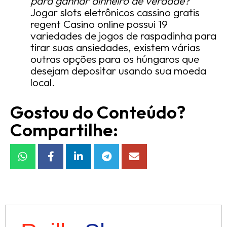
para ganhar dinheiro de verdade?
Jogar slots eletrônicos cassino gratis
regent Casino online possui 19
variedades de jogos de raspadinha para
tirar suas ansiedades, existem várias
outras opções para os húngaros que
desejam depositar usando sua moeda
local.
Gostou do Conteúdo?
Compartilhe: