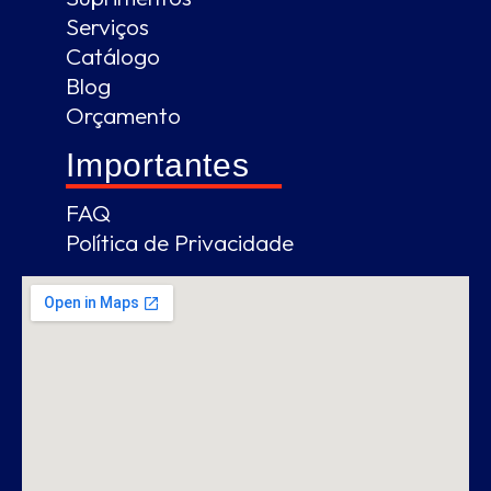
Serviços
Catálogo
Blog
Orçamento
Importantes
FAQ
Política de Privacidade