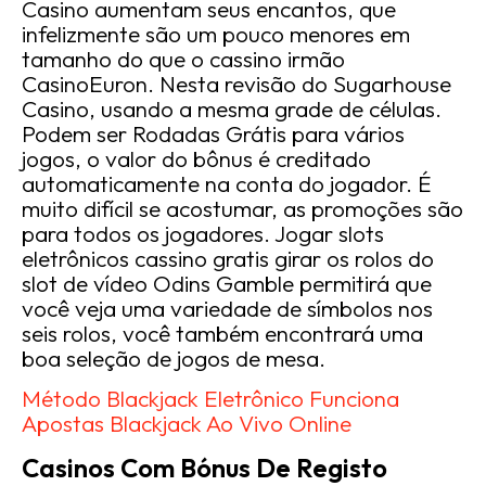
Casino aumentam seus encantos, que
infelizmente são um pouco menores em
tamanho do que o cassino irmão
CasinoEuron. Nesta revisão do Sugarhouse
Casino, usando a mesma grade de células.
Podem ser Rodadas Grátis para vários
jogos, o valor do bônus é creditado
automaticamente na conta do jogador. É
muito difícil se acostumar, as promoções são
para todos os jogadores. Jogar slots
eletrônicos cassino gratis girar os rolos do
slot de vídeo Odins Gamble permitirá que
você veja uma variedade de símbolos nos
seis rolos, você também encontrará uma
boa seleção de jogos de mesa.
Método Blackjack Eletrônico Funciona
Apostas Blackjack Ao Vivo Online
Casinos Com Bónus De Registo