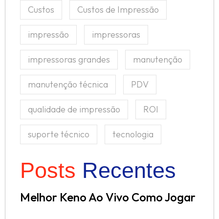
Custos
Custos de Impressão
impressão
impressoras
impressoras grandes
manutenção
manutenção técnica
PDV
qualidade de impressão
ROI
suporte técnico
tecnologia
Posts
Recentes
Melhor Keno Ao Vivo Como Jogar