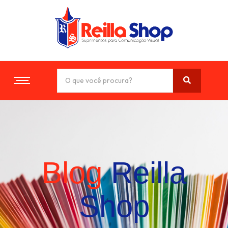
Blog
Reilla
Shop