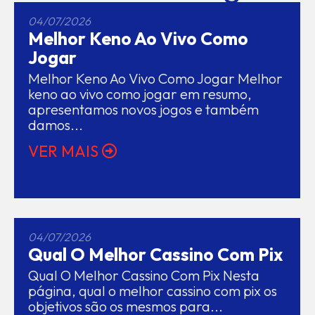
04/07/2026
Melhor Keno Ao Vivo Como
Jogar
Melhor Keno Ao Vivo Como Jogar Melhor
keno ao vivo como jogar em resumo,
apresentamos novos jogos e também
damos...
VER MAIS
04/07/2026
Qual O Melhor Cassino Com Pix
Qual O Melhor Cassino Com Pix Nesta
página, qual o melhor cassino com pix os
objetivos são os mesmos para...