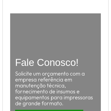
Fale Conosco!
Solicite um orçamento com a
empresa referência em
manutenção técnica,
fornecimento de insumos e
equipamentos para impressoras
de grande formato.