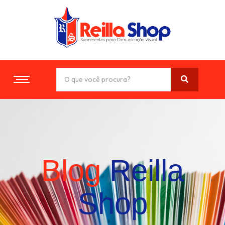
Blog
Reilla
Shop