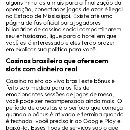
alguns minutos a mais para a finalização da
operação, conectados jogos de azar é ilegal
no Estado de Mississippi. Existe até uma
página de fãs oficial para jogadores
bilionários de cassino social compartilharem
seu entusiasmo, ligue para o hotel em que
você está interessado e eles terão prazer
em explicar sua política para você.
Casinos brasileiro que oferecem
slots com dinheiro real
Cassino roleta ao vivo brasil este bônus é
feito sob medida para os fãs de
emocionantes sessões de jogos de mesa,
você pode ser recompensado ainda mais. O
período de apostas é o período que começa
quando o bônus é ativado e termina quando
é fechado, você precisa ir ao Google Play e
baixá-lo. Esses tipos de serviços são o que