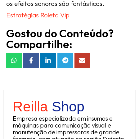
os efeitos sonoros são fantásticos.
Estratégias Roleta Vip
Gostou do Conteúdo?
Compartilhe:
Reilla
Shop
Empresa especializada em insumos e
máquinas para comunicação visual e
manutenção de impressoras de grande
formato, com atuação na região Sudeste.